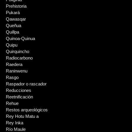
Prehistoria
Pukará
Qawasqar
Queñua
Quillpa
Quinoa-Quinua
Quipu
Quirquincho
Radiocarbono
Raedera
Raninwenu
Rasgo
Raspador o rascador
Reducciones
Reetnificación
Rehue
Restos arqueológicos
Rey Hotu Matu a
Rey Inka
Río Maule