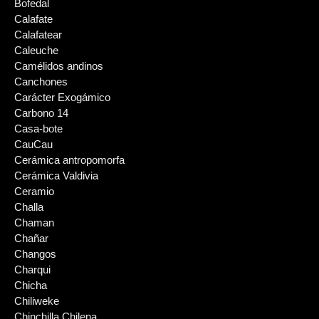
Bofedal
Calafate
Calafatear
Caleuche
Camélidos andinos
Canchones
Carácter Exogámico
Carbono 14
Casa-bote
CauCau
Cerámica antropomorfa
Cerámica Valdivia
Ceramio
Challa
Chaman
Chañar
Changos
Charqui
Chicha
Chiliweke
Chinchilla Chilena