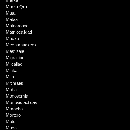
Marka
Marka-Qolo
Mata
Mataa
Matriarcado
Matrilocalidad
Mauko
Mecharnuekenk
Mestizaje
Migración
Milcallac
Minka
Mita
Mitimaes
Mohai
Monosemia
Morfosictácticas
Morocho
Mortero
Motu
Mudai