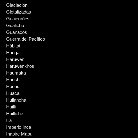
Glaciación
Glotalizadas
Guaicurúes
Gualicho
Guanacos
Guerra del Pacífico
Hábitat
Hanga
Haruwen
Haruwenkhos
Haumaka
Haush
Hoonu
Huaca
Huilancha
Huilli
Huilliche
Illa
Imperio Inca
Inapire Mapu