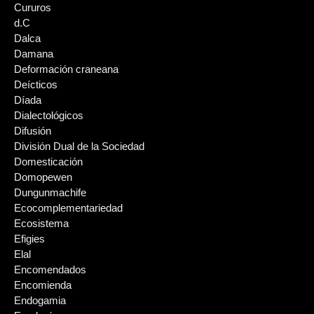
Cururos
d.C
Dalca
Damana
Deformación craneana
Deícticos
Díada
Dialectológicos
Difusión
División Dual de la Sociedad
Domesticación
Domopewen
Dungunmachife
Ecocomplementariedad
Ecosistema
Efigies
Elal
Encomendados
Encomienda
Endogamia