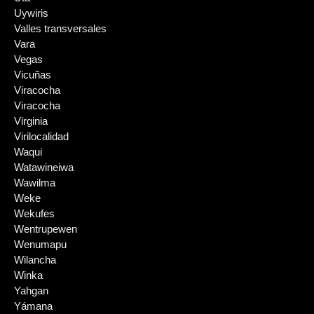
Uywiris
Valles transversales
Vara
Vegas
Vicuñas
Viracocha
Viracocha
Virginia
Virilocalidad
Waqui
Watawineiwa
Wawilma
Weke
Wekufes
Wentrupewen
Wenumapu
Wilancha
Winka
Yahgan
Yámana