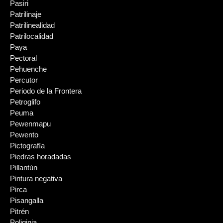
Pasiri
Patrilinaje
Patrilinealidad
Patrilocalidad
Paya
Pectoral
Pehuenche
Percutor
Periodo de la Frontera
Petroglifo
Peuma
Pewenmapu
Pewento
Pictografía
Piedras horadadas
Pillantún
Pintura negativa
Pirca
Pisangalla
Pitrén
Poliginia