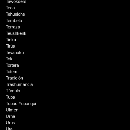
Tawoksers
Teca
Tehuelche
Tembetá
Terraza
Teushkenk
Tinku
Tirúa
Tiwanaku
Toki
Tortera
Totem
Tradición
Trashumancia
Túmulo
Tupa
Tupac Yupanqui
Ulmen
Urna
Urus
Uta