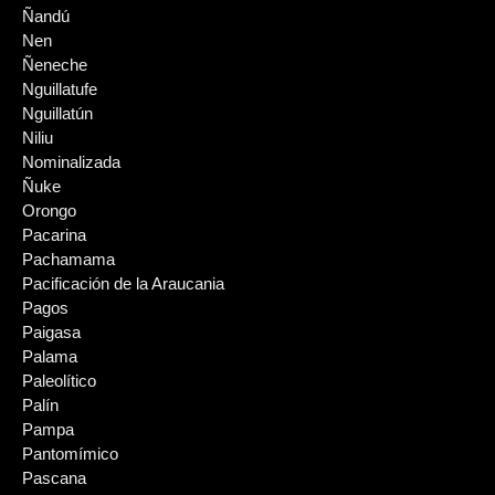
Ñandú
Nen
Ñeneche
Nguillatufe
Nguillatún
Niliu
Nominalizada
Ñuke
Orongo
Pacarina
Pachamama
Pacificación de la Araucania
Pagos
Paigasa
Palama
Paleolítico
Palín
Pampa
Pantomímico
Pascana