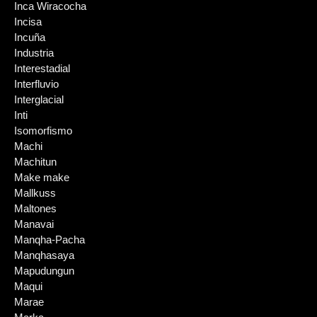
Inca Wiracocha
Incisa
Incuña
Industria
Interestadial
Interfluvio
Interglacial
Inti
Isomorfismo
Machi
Machitun
Make make
Mallkuss
Maltones
Manavai
Manqha-Pacha
Manqhasaya
Mapudungun
Maqui
Marae