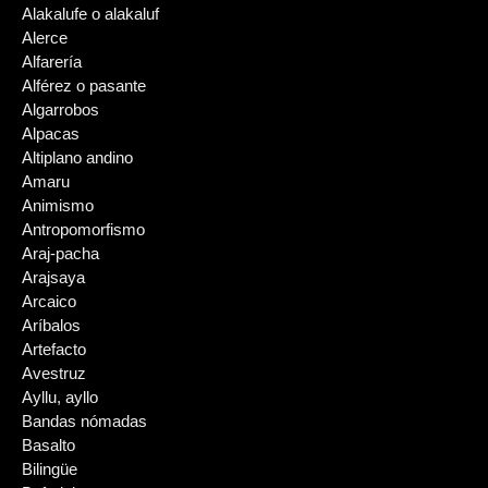
Alakalufe o alakaluf
Alerce
Alfarería
Alférez o pasante
Algarrobos
Alpacas
Altiplano andino
Amaru
Animismo
Antropomorfismo
Araj-pacha
Arajsaya
Arcaico
Aríbalos
Artefacto
Avestruz
Ayllu, ayllo
Bandas nómadas
Basalto
Bilingüe