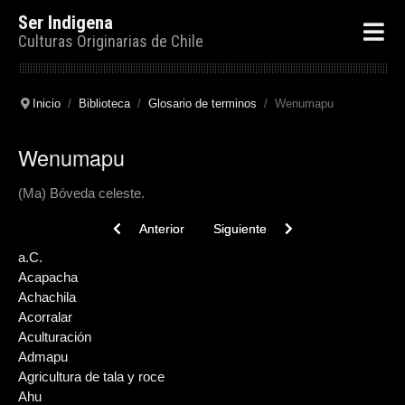
Ser Indigena
Culturas Originarias de Chile
Inicio
Biblioteca
Glosario de terminos
Wenumapu
Wenumapu
(Ma) Bóveda celeste.
Previous article: Wilancha
Next article: Wentrupewen
Anterior
Siguiente
a.C.
Acapacha
Achachila
Acorralar
Aculturación
Admapu
Agricultura de tala y roce
Ahu