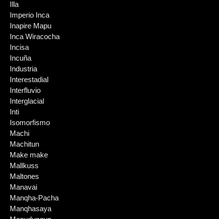
Illa
Imperio Inca
Inapire Mapu
Inca Wiracocha
Incisa
Incuña
Industria
Interestadial
Interfluvio
Interglacial
Inti
Isomorfismo
Machi
Machitun
Make make
Mallkuss
Maltones
Manavai
Manqha-Pacha
Manqhasaya