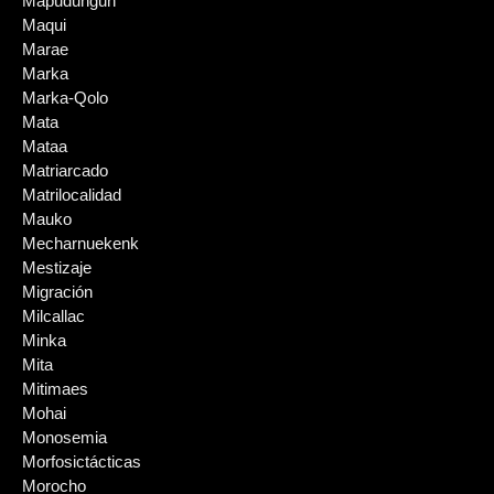
Mapudungun
Maqui
Marae
Marka
Marka-Qolo
Mata
Mataa
Matriarcado
Matrilocalidad
Mauko
Mecharnuekenk
Mestizaje
Migración
Milcallac
Minka
Mita
Mitimaes
Mohai
Monosemia
Morfosictácticas
Morocho