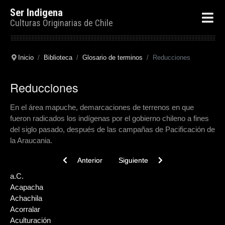
Ser Indigena
Culturas Originarias de Chile
Inicio
Biblioteca
Glosario de terminos
Reducciones
Reducciones
En el área mapuche, demarcaciones de terrenos en que
fueron radicados los indígenas por el gobierno chileno a fines
del siglo pasado, después de las campañas de Pacificación de
la Araucania.
Previous article: Reetnificación
Next article: Raspador o rascador
Anterior
Siguiente
a.C.
Acapacha
Achachila
Acorralar
Aculturación