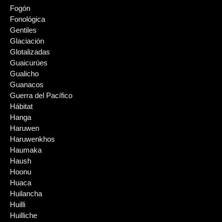
Fogón
Fonológica
Gentiles
Glaciación
Glotalizadas
Guaicurúes
Gualicho
Guanacos
Guerra del Pacífico
Hábitat
Hanga
Haruwen
Haruwenkhos
Haumaka
Haush
Hoonu
Huaca
Huilancha
Huilli
Huilliche