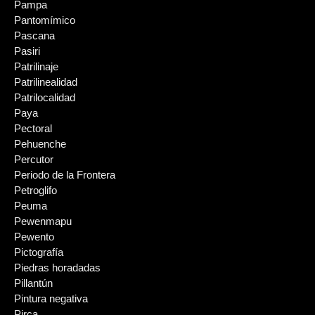
Pampa
Pantomímico
Pascana
Pasiri
Patrilinaje
Patrilinealidad
Patrilocalidad
Paya
Pectoral
Pehuenche
Percutor
Periodo de la Frontera
Petroglifo
Peuma
Pewenmapu
Pewento
Pictografía
Piedras horadadas
Pillantún
Pintura negativa
Pirca