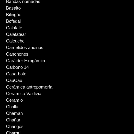
Bandas nómadas
Basalto
Bilingüe
Bofedal
Calafate
Calafatear
Caleuche
Camélidos andinos
Canchones
Carácter Exogámico
Carbono 14
Casa-bote
CauCau
Cerámica antropomorfa
Cerámica Valdivia
Ceramio
Challa
Chaman
Chañar
Changos
Charqui