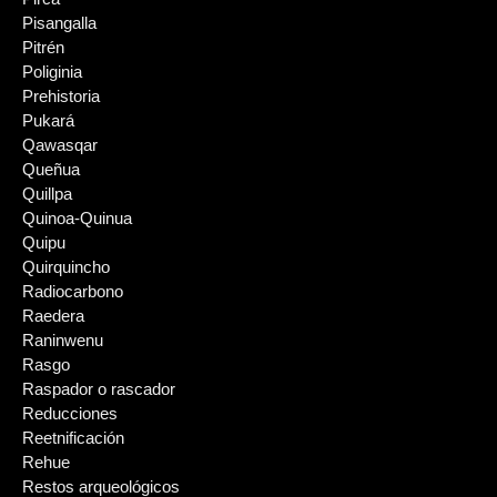
Pisangalla
Pitrén
Poliginia
Prehistoria
Pukará
Qawasqar
Queñua
Quillpa
Quinoa-Quinua
Quipu
Quirquincho
Radiocarbono
Raedera
Raninwenu
Rasgo
Raspador o rascador
Reducciones
Reetnificación
Rehue
Restos arqueológicos