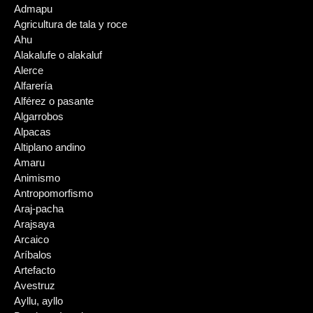
Admapu
Agricultura de tala y roce
Ahu
Alakalufe o alakaluf
Alerce
Alfarería
Alférez o pasante
Algarrobos
Alpacas
Altiplano andino
Amaru
Animismo
Antropomorfismo
Araj-pacha
Arajsaya
Arcaico
Aríbalos
Artefacto
Avestruz
Ayllu, ayllo