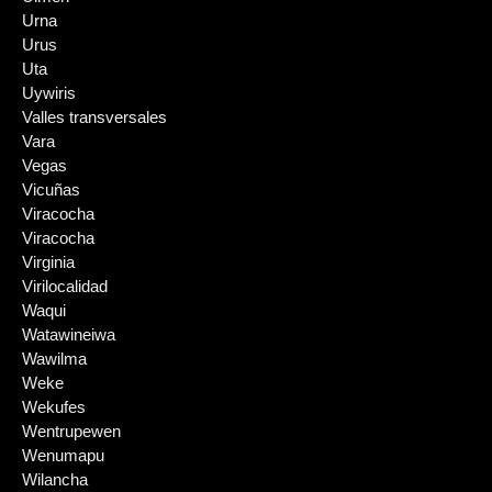
Urna
Urus
Uta
Uywiris
Valles transversales
Vara
Vegas
Vicuñas
Viracocha
Viracocha
Virginia
Virilocalidad
Waqui
Watawineiwa
Wawilma
Weke
Wekufes
Wentrupewen
Wenumapu
Wilancha