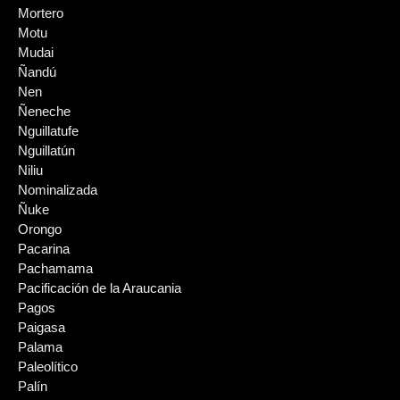
Mortero
Motu
Mudai
Ñandú
Nen
Ñeneche
Nguillatufe
Nguillatún
Niliu
Nominalizada
Ñuke
Orongo
Pacarina
Pachamama
Pacificación de la Araucania
Pagos
Paigasa
Palama
Paleolítico
Palín