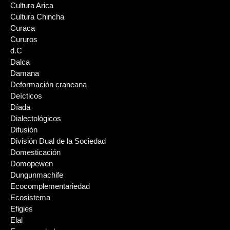
Cultura Arica
Cultura Chincha
Curaca
Cururos
d.C
Dalca
Damana
Deformación craneana
Deícticos
Díada
Dialectológicos
Difusión
División Dual de la Sociedad
Domesticación
Domopewen
Dungunmachife
Ecocomplementariedad
Ecosistema
Efigies
Elal