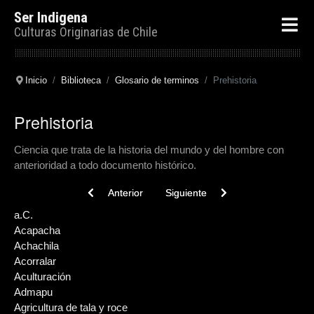
Ser Indigena
Culturas Originarias de Chile
Inicio
Biblioteca
Glosario de terminos
Prehistoria
Prehistoria
Ciencia que trata de la historia del mundo y del hombre con
anterioridad a todo documento histórico.
Previous article: Pukará
Next article: Poliginia
Anterior
Siguiente
a.C.
Acapacha
Achachila
Acorralar
Aculturación
Admapu
Agricultura de tala y roce