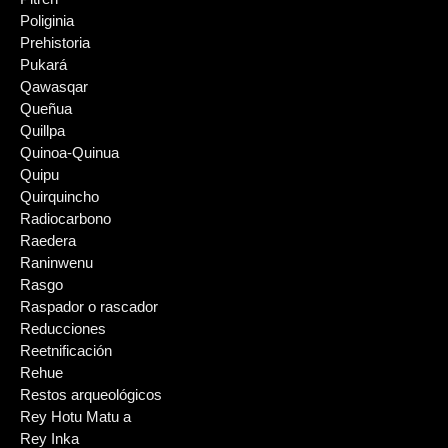
Poliginia
Prehistoria
Pukará
Qawasqar
Queñua
Quillpa
Quinoa-Quinua
Quipu
Quirquincho
Radiocarbono
Raedera
Raninwenu
Rasgo
Raspador o rascador
Reducciones
Reetnificación
Rehue
Restos arqueológicos
Rey Hotu Matu a
Rey Inka