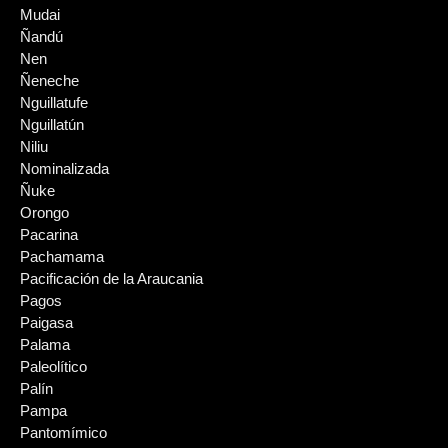
Mudai
Ñandú
Nen
Ñeneche
Nguillatufe
Nguillatún
Niliu
Nominalizada
Ñuke
Orongo
Pacarina
Pachamama
Pacificación de la Araucania
Pagos
Paigasa
Palama
Paleolítico
Palín
Pampa
Pantomímico