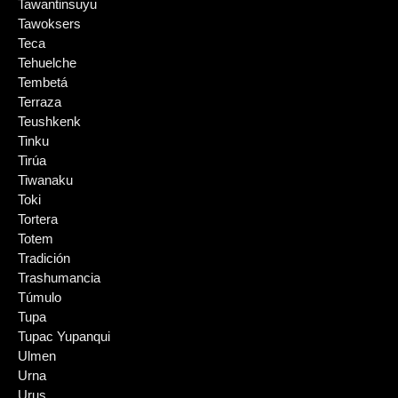
Tawantinsuyu
Tawoksers
Teca
Tehuelche
Tembetá
Terraza
Teushkenk
Tinku
Tirúa
Tiwanaku
Toki
Tortera
Totem
Tradición
Trashumancia
Túmulo
Tupa
Tupac Yupanqui
Ulmen
Urna
Urus