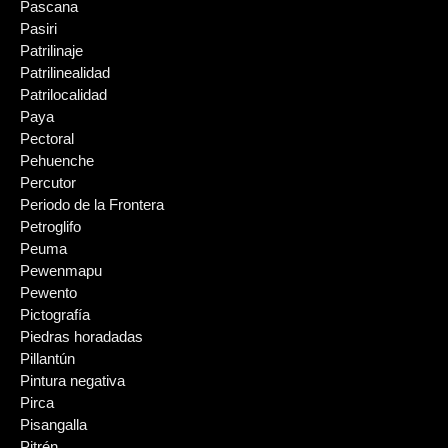
Pascana
Pasiri
Patrilinaje
Patrilinealidad
Patrilocalidad
Paya
Pectoral
Pehuenche
Percutor
Periodo de la Frontera
Petroglifo
Peuma
Pewenmapu
Pewento
Pictografía
Piedras horadadas
Pillantún
Pintura negativa
Pirca
Pisangalla
Pitrén