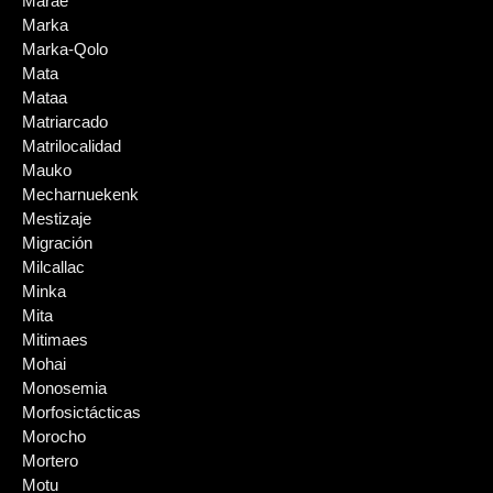
Marae
Marka
Marka-Qolo
Mata
Mataa
Matriarcado
Matrilocalidad
Mauko
Mecharnuekenk
Mestizaje
Migración
Milcallac
Minka
Mita
Mitimaes
Mohai
Monosemia
Morfosictácticas
Morocho
Mortero
Motu