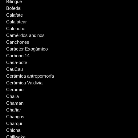
Bilingüe
Bofedal
Calafate
Calafatear
Caleuche
Camélidos andinos
Canchones
Carácter Exogámico
Carbono 14
Casa-bote
CauCau
Cerámica antropomorfa
Cerámica Valdivia
Ceramio
Challa
Chaman
Chañar
Changos
Charqui
Chicha
Chiliweke