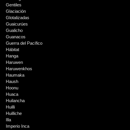
Gentiles
Glaciación
Glotalizadas
Guaicurúes
Gualicho
Guanacos
Guerra del Pacífico
Hábitat
Hanga
Haruwen
Haruwenkhos
Haumaka
Haush
Hoonu
Huaca
Huilancha
Huilli
Huilliche
Illa
Imperio Inca