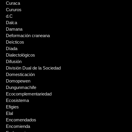
Curaca
Cururos
d.C
Dalca
Damana
Deformación craneana
Deícticos
Díada
Dialectológicos
Difusión
División Dual de la Sociedad
Domesticación
Domopewen
Dungunmachife
Ecocomplementariedad
Ecosistema
Efigies
Elal
Encomendados
Encomienda