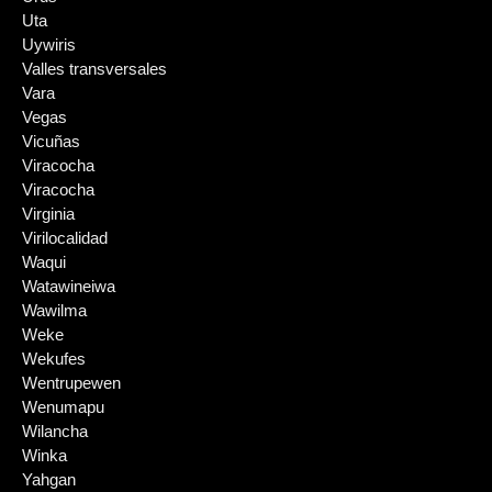
Uta
Uywiris
Valles transversales
Vara
Vegas
Vicuñas
Viracocha
Viracocha
Virginia
Virilocalidad
Waqui
Watawineiwa
Wawilma
Weke
Wekufes
Wentrupewen
Wenumapu
Wilancha
Winka
Yahgan