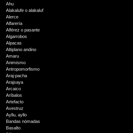
Ahu
Alakalufe o alakaluf
Alerce
Alfarería
Alférez o pasante
Algarrobos
Alpacas
Altiplano andino
Amaru
Animismo
Antropomorfismo
Araj-pacha
Arajsaya
Arcaico
Aríbalos
Artefacto
Avestruz
Ayllu, ayllo
Bandas nómadas
Basalto