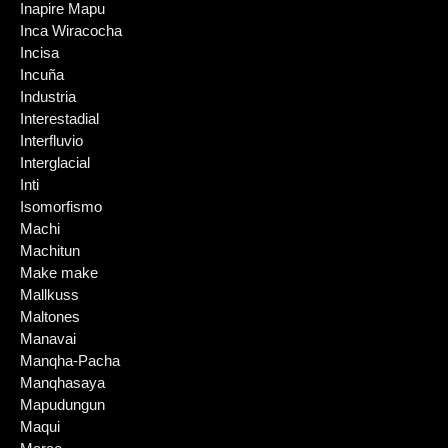
Inapire Mapu
Inca Wiracocha
Incisa
Incuña
Industria
Interestadial
Interfluvio
Interglacial
Inti
Isomorfismo
Machi
Machitun
Make make
Mallkuss
Maltones
Manavai
Manqha-Pacha
Manqhasaya
Mapudungun
Maqui