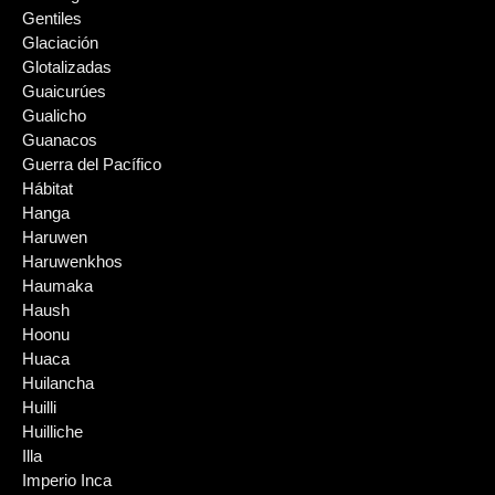
Gentiles
Glaciación
Glotalizadas
Guaicurúes
Gualicho
Guanacos
Guerra del Pacífico
Hábitat
Hanga
Haruwen
Haruwenkhos
Haumaka
Haush
Hoonu
Huaca
Huilancha
Huilli
Huilliche
Illa
Imperio Inca