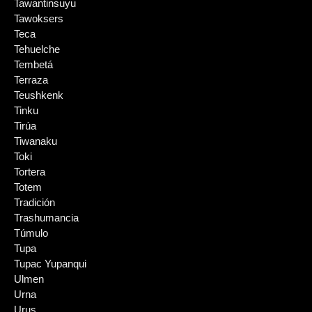
Tawantinsuyu
Tawoksers
Teca
Tehuelche
Tembetá
Terraza
Teushkenk
Tinku
Tirúa
Tiwanaku
Toki
Tortera
Totem
Tradición
Trashumancia
Túmulo
Tupa
Tupac Yupanqui
Ulmen
Urna
Urus