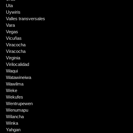
Uta
Uywiris
Valles transversales
Vara
Vegas
Vicuñas
Viracocha
Viracocha
Virginia
Virilocalidad
Waqui
Watawineiwa
Wawilma
Weke
Wekufes
Wentrupewen
Wenumapu
Wilancha
Winka
Yahgan