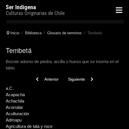
Ser Indigena
Culturas Originarias de Chile
Inicio
Biblioteca
Glosario de terminos
Tembetá
Tembetá
Bezote adorno de piedra, arcilla o hueso que se inserta en el
labio.
Previous article: Terraza
Next article: Tehuelche
Anterior
Siguiente
a.C.
Acapacha
Achachila
Acorralar
Aculturación
Admapu
Agricultura de tala y roce