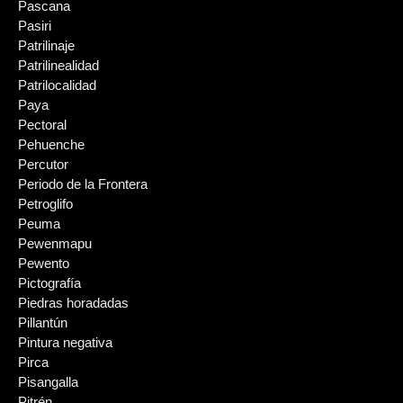
Pascana
Pasiri
Patrilinaje
Patrilinealidad
Patrilocalidad
Paya
Pectoral
Pehuenche
Percutor
Periodo de la Frontera
Petroglifo
Peuma
Pewenmapu
Pewento
Pictografía
Piedras horadadas
Pillantún
Pintura negativa
Pirca
Pisangalla
Pitrén