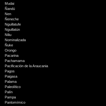
Mudai
Ñandú
Nen
Ñeneche
Nguillatufe
Nguillatún
Niliu
Nominalizada
Ñuke
Orongo
Pacarina
Pachamama
Pacificación de la Araucania
Pagos
Paigasa
Palama
Paleolítico
Palín
Pampa
Pantomímico