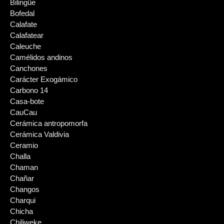
Bilingüe
Bofedal
Calafate
Calafatear
Caleuche
Camélidos andinos
Canchones
Carácter Exogámico
Carbono 14
Casa-bote
CauCau
Cerámica antropomorfa
Cerámica Valdivia
Ceramio
Challa
Chaman
Chañar
Changos
Charqui
Chicha
Chiliweke