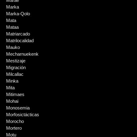
Marae
Marka
Marka-Qolo
Mata
Mataa
Matriarcado
Matrilocalidad
Mauko
Mecharnuekenk
Mestizaje
Migración
Milcallac
Minka
Mita
Mitimaes
Mohai
Monosemia
Morfosictácticas
Morocho
Mortero
Motu