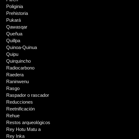
Poliginia
Prehistoria
Pukará
Qawasqar
Queñua
Quillpa
Quinoa-Quinua
Quipu
Quirquincho
Radiocarbono
Raedera
Raninwenu
Rasgo
Raspador o rascador
Reducciones
Reetnificación
Rehue
Restos arqueológicos
Rey Hotu Matu a
Rey Inka