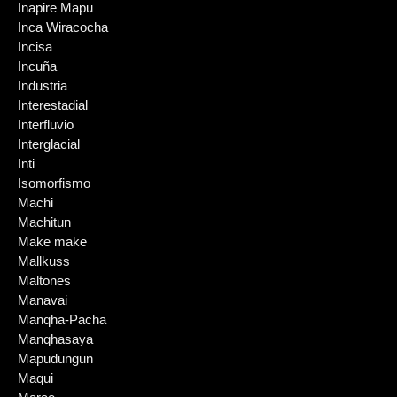
Inapire Mapu
Inca Wiracocha
Incisa
Incuña
Industria
Interestadial
Interfluvio
Interglacial
Inti
Isomorfismo
Machi
Machitun
Make make
Mallkuss
Maltones
Manavai
Manqha-Pacha
Manqhasaya
Mapudungun
Maqui