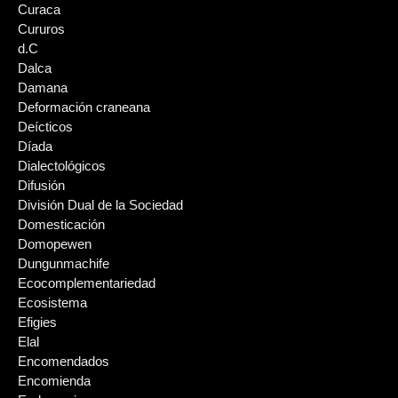
Curaca
Cururos
d.C
Dalca
Damana
Deformación craneana
Deícticos
Díada
Dialectológicos
Difusión
División Dual de la Sociedad
Domesticación
Domopewen
Dungunmachife
Ecocomplementariedad
Ecosistema
Efigies
Elal
Encomendados
Encomienda