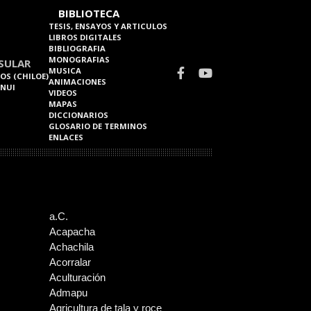
BIBLIOTECA
TESIS, ENSAYOS Y ARTICULOS
LIBROS DIGITALES
BIBLIOGRAFIA
MONOGRAFIAS
SULAR
MUSICA
OS (CHILOE)
ANIMACIONES
 NUI
VIDEOS
MAPAS
DICCIONARIOS
GLOSARIO DE TERMINOS
ENLACES
a.C.
Acapacha
Achachila
Acorralar
Aculturación
Admapu
Agricultura de tala y roce