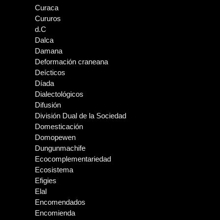
Curaca
Cururos
d.C
Dalca
Damana
Deformación craneana
Deícticos
Díada
Dialectológicos
Difusión
División Dual de la Sociedad
Domesticación
Domopewen
Dungunmachife
Ecocomplementariedad
Ecosistema
Efigies
Elal
Encomendados
Encomienda