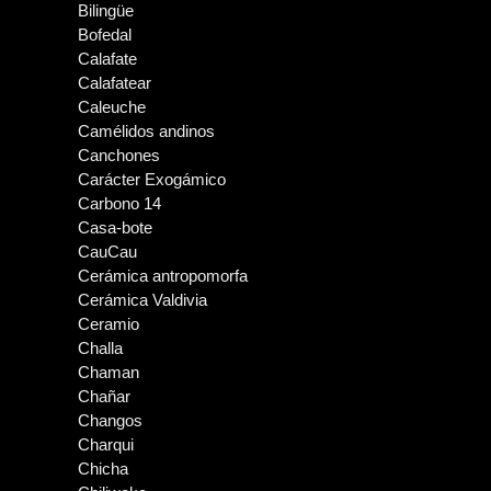
Bilingüe
Bofedal
Calafate
Calafatear
Caleuche
Camélidos andinos
Canchones
Carácter Exogámico
Carbono 14
Casa-bote
CauCau
Cerámica antropomorfa
Cerámica Valdivia
Ceramio
Challa
Chaman
Chañar
Changos
Charqui
Chicha