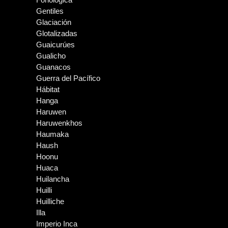
Gentiles
Glaciación
Glotalizadas
Guaicurúes
Gualicho
Guanacos
Guerra del Pacífico
Hábitat
Hanga
Haruwen
Haruwenkhos
Haumaka
Haush
Hoonu
Huaca
Huilancha
Huilli
Huilliche
Illa
Imperio Inca