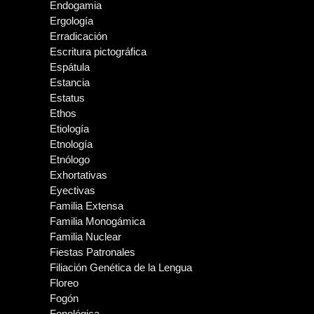
Endogamia
Ergología
Erradicación
Escritura pictográfica
Espátula
Estancia
Estatus
Ethos
Etiología
Etnología
Etnólogo
Exhortativas
Eyectivas
Familia Extensa
Familia Monogámica
Familia Nuclear
Fiestas Patronales
Filiación Genética de la Lengua
Floreo
Fogón
Fonológica