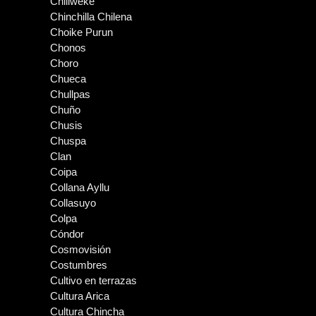
Chiliweke
Chinchilla Chilena
Choike Purun
Chonos
Choro
Chueca
Chullpas
Chuño
Chusis
Chuspa
Clan
Coipa
Collana Ayllu
Collasuyo
Colpa
Cóndor
Cosmovisión
Costumbres
Cultivo en terrazas
Cultura Arica
Cultura Chincha