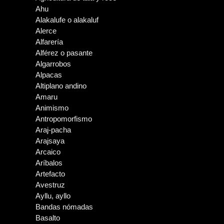
Ahu
Alakalufe o alakaluf
Alerce
Alfarería
Alférez o pasante
Algarrobos
Alpacas
Altiplano andino
Amaru
Animismo
Antropomorfismo
Araj-pacha
Arajsaya
Arcaico
Aríbalos
Artefacto
Avestruz
Ayllu, ayllo
Bandas nómadas
Basalto