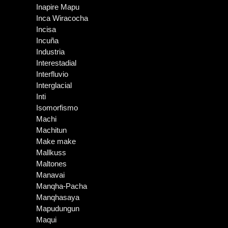
Inapire Mapu
Inca Wiracocha
Incisa
Incuña
Industria
Interestadial
Interfluvio
Interglacial
Inti
Isomorfismo
Machi
Machitun
Make make
Mallkuss
Maltones
Manavai
Manqha-Pacha
Manqhasaya
Mapudungun
Maqui