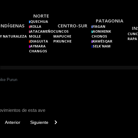
NORTE
PATAGONIA
QUECHUA
INDÍGENAS
CENTRO-SUR
KOLLA
YAGAN
IN
ATACAMEÑO
CUNCOS
AONIKENK
CUNC
Y NATURALEZA
MOLLE
MAPUCHE
CHONOS
RAPA
DIAGUITA
PIKUNCHE
KAWÉSQAR
AYMARA
SELK´NAM
CHANGOS
ike Purun
movimientos de esta ave
vious article: Chonos
Next article: Chinchilla Chilena
Anterior
Siguiente