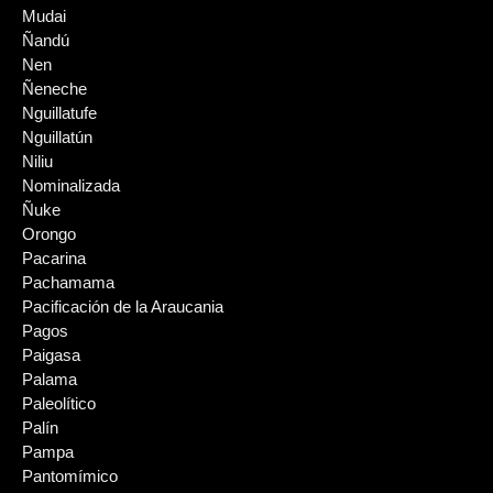
Mudai
Ñandú
Nen
Ñeneche
Nguillatufe
Nguillatún
Niliu
Nominalizada
Ñuke
Orongo
Pacarina
Pachamama
Pacificación de la Araucania
Pagos
Paigasa
Palama
Paleolítico
Palín
Pampa
Pantomímico