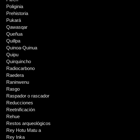
Poliginia
Prehistoria
Pukará
Qawasqar
Queñua
Quillpa
Quinoa-Quinua
Quipu
Quirquincho
Radiocarbono
Raedera
Raninwenu
Rasgo
Raspador o rascador
Reducciones
Reetnificación
Rehue
Restos arqueológicos
Rey Hotu Matu a
Rey Inka