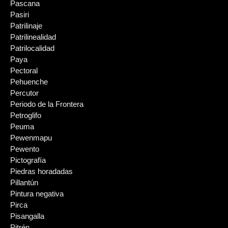
Pascana
Pasiri
Patrilinaje
Patrilinealidad
Patrilocalidad
Paya
Pectoral
Pehuenche
Percutor
Periodo de la Frontera
Petroglifo
Peuma
Pewenmapu
Pewento
Pictografía
Piedras horadadas
Pillantún
Pintura negativa
Pirca
Pisangalla
Pitrén