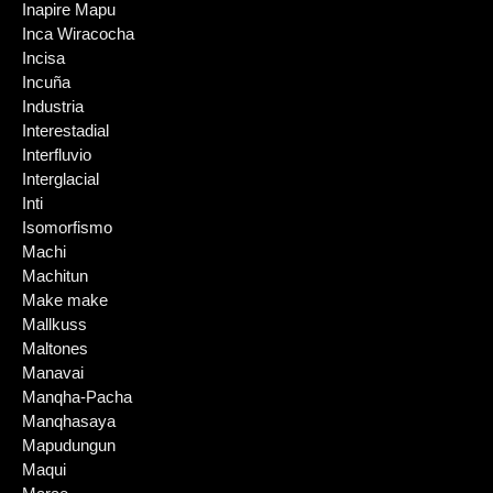
Inapire Mapu
Inca Wiracocha
Incisa
Incuña
Industria
Interestadial
Interfluvio
Interglacial
Inti
Isomorfismo
Machi
Machitun
Make make
Mallkuss
Maltones
Manavai
Manqha-Pacha
Manqhasaya
Mapudungun
Maqui