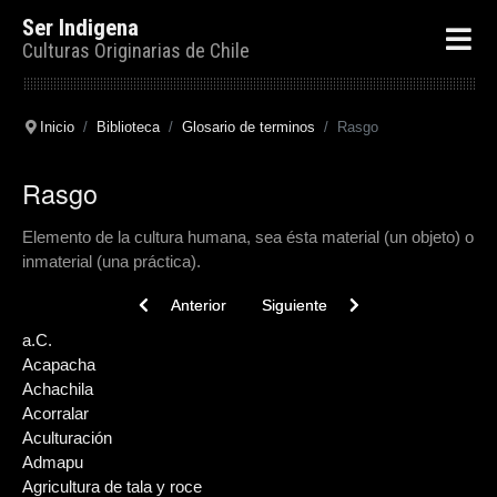
Ser Indigena
Culturas Originarias de Chile
Inicio
Biblioteca
Glosario de terminos
Rasgo
Rasgo
Elemento de la cultura humana, sea ésta material (un objeto) o
inmaterial (una práctica).
Previous article: Raspador o rascador
Next article: Raninwenu
Anterior
Siguiente
a.C.
Acapacha
Achachila
Acorralar
Aculturación
Admapu
Agricultura de tala y roce