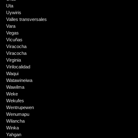
Uta
Uywiris
Valles transversales
Vara
Vegas
Vicuñas
Viracocha
Viracocha
Virginia
Virilocalidad
Waqui
Watawineiwa
Wawilma
Weke
Wekufes
Wentrupewen
Wenumapu
Wilancha
Winka
Yahgan