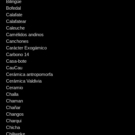
Bilingüe
Bofedal
Calafate
Calafatear
Caleuche
Camélidos andinos
Canchones
Carácter Exogámico
Carbono 14
Casa-bote
CauCau
Cerámica antropomorfa
Cerámica Valdivia
Ceramio
Challa
Chaman
Chañar
Changos
Charqui
Chicha
Chiliweke