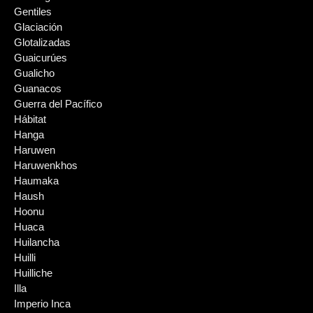
Gentiles
Glaciación
Glotalizadas
Guaicurúes
Gualicho
Guanacos
Guerra del Pacífico
Hábitat
Hanga
Haruwen
Haruwenkhos
Haumaka
Haush
Hoonu
Huaca
Huilancha
Huilli
Huilliche
Illa
Imperio Inca