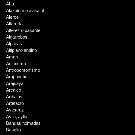
Ahu
Alakalufe o alakaluf
Alerce
Alfarería
Alférez o pasante
Algarrobos
Alpacas
Altiplano andino
Amaru
Animismo
Antropomorfismo
Araj-pacha
Arajsaya
Arcaico
Aríbalos
Artefacto
Avestruz
Ayllu, ayllo
Bandas nómadas
Basalto