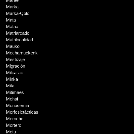
Marae
Marka
Marka-Qolo
Mata
Mataa
Matriarcado
Matrilocalidad
Mauko
Mecharnuekenk
Mestizaje
Migración
Milcallac
Minka
Mita
Mitimaes
Mohai
Monosemia
Morfosictácticas
Morocho
Mortero
Motu