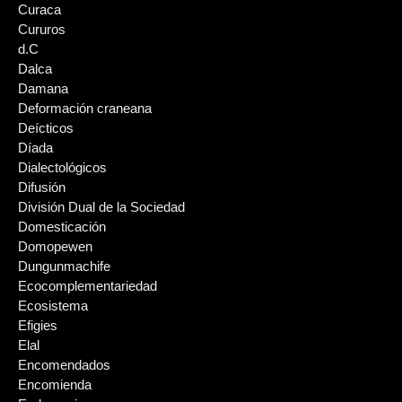
Curaca
Cururos
d.C
Dalca
Damana
Deformación craneana
Deícticos
Díada
Dialectológicos
Difusión
División Dual de la Sociedad
Domesticación
Domopewen
Dungunmachife
Ecocomplementariedad
Ecosistema
Efigies
Elal
Encomendados
Encomienda