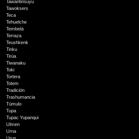
Tawantinsuyu
Tawoksers
Teca
Tehuelche
Tembetá
Terraza
Teushkenk
Tinku
Tirúa
Tiwanaku
Toki
Tortera
Totem
Tradición
Trashumancia
Túmulo
Tupa
Tupac Yupanqui
Ulmen
Urna
Urus