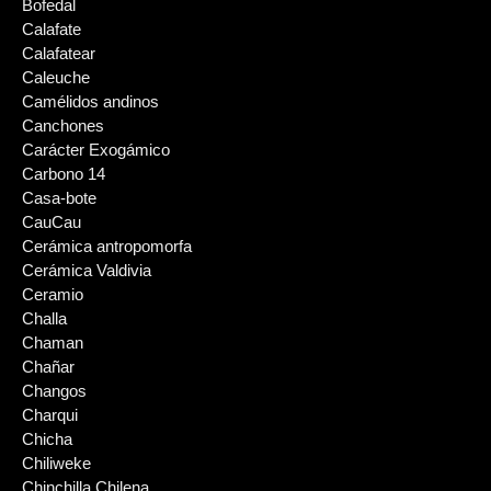
Bofedal
Calafate
Calafatear
Caleuche
Camélidos andinos
Canchones
Carácter Exogámico
Carbono 14
Casa-bote
CauCau
Cerámica antropomorfa
Cerámica Valdivia
Ceramio
Challa
Chaman
Chañar
Changos
Charqui
Chicha
Chiliweke
Chinchilla Chilena