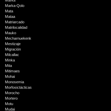
Marka
Marka-Qolo
Mata
Mataa
Matriarcado
Matrilocalidad
Mauko
Mecharnuekenk
Mestizaje
Migración
Milcallac
Minka
Mita
Mitimaes
Mohai
Monosemia
Morfosictácticas
Morocho
Mortero
Motu
Mudai