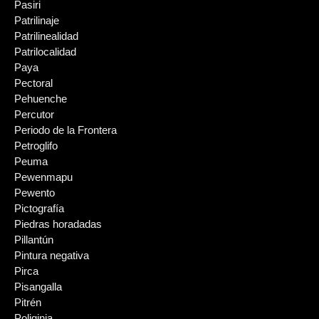
Pasiri
Patrilinaje
Patrilinealidad
Patrilocalidad
Paya
Pectoral
Pehuenche
Percutor
Periodo de la Frontera
Petroglifo
Peuma
Pewenmapu
Pewento
Pictografía
Piedras horadadas
Pillantún
Pintura negativa
Pirca
Pisangalla
Pitrén
Poliginia