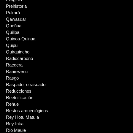
Prehistoria
Pukará
Qawasqar
Queñua
Quillpa
Quinoa-Quinua
Quipu
Quirquincho
Radiocarbono
Raedera
Raninwenu
Rasgo
Raspador o rascador
Reducciones
Reetnificación
Rehue
Restos arqueológicos
Rey Hotu Matu a
Rey Inka
Río Maule