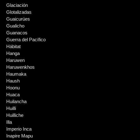
Glaciación
Glotalizadas
Guaicurúes
Gualicho
Guanacos
Guerra del Pacífico
Hábitat
Hanga
Haruwen
Haruwenkhos
Haumaka
Haush
Hoonu
Huaca
Huilancha
Huilli
Huilliche
Illa
Imperio Inca
Inapire Mapu