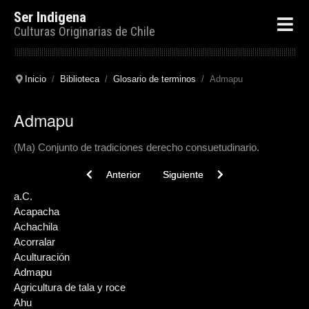
Ser Indigena
Culturas Originarias de Chile
Inicio
Biblioteca
Glosario de terminos
Admapu
Admapu
(Ma) Conjunto de tradiciones derecho consuetudinario.
Previous article: Agricultura de tala y roce
Next article: Aculturación
Anterior
Siguiente
a.C.
Acapacha
Achachila
Acorralar
Aculturación
Admapu
Agricultura de tala y roce
Ahu