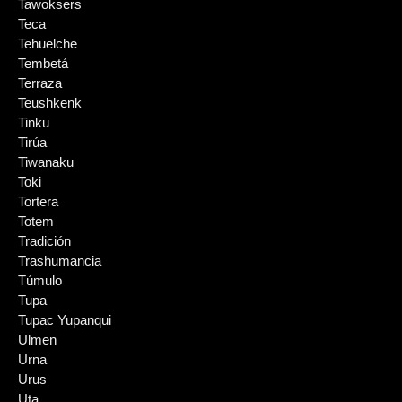
Tawoksers
Teca
Tehuelche
Tembetá
Terraza
Teushkenk
Tinku
Tirúa
Tiwanaku
Toki
Tortera
Totem
Tradición
Trashumancia
Túmulo
Tupa
Tupac Yupanqui
Ulmen
Urna
Urus
Uta