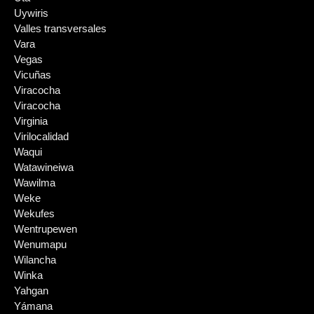
Uywiris
Valles transversales
Vara
Vegas
Vicuñas
Viracocha
Viracocha
Virginia
Virilocalidad
Waqui
Watawineiwa
Wawilma
Weke
Wekufes
Wentrupewen
Wenumapu
Wilancha
Winka
Yahgan
Yámana