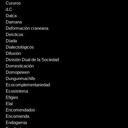
Cururos
d.C
Dalca
Damana
Deformación craneana
Deícticos
Díada
Dialectológicos
Difusión
División Dual de la Sociedad
Domesticación
Domopewen
Dungunmachife
Ecocomplementariedad
Ecosistema
Efigies
Elal
Encomendados
Encomienda
Endogamia