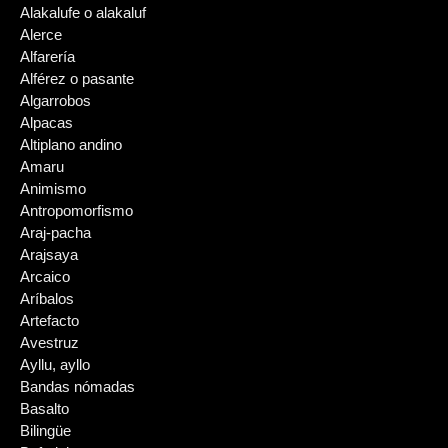
Alakalufe o alakaluf
Alerce
Alfarería
Alférez o pasante
Algarrobos
Alpacas
Altiplano andino
Amaru
Animismo
Antropomorfismo
Araj-pacha
Arajsaya
Arcaico
Aríbalos
Artefacto
Avestruz
Ayllu, ayllo
Bandas nómadas
Basalto
Bilingüe