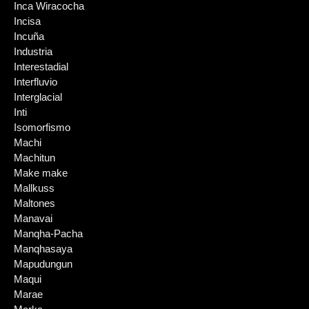
Inca Wiracocha
Incisa
Incuña
Industria
Interestadial
Interfluvio
Interglacial
Inti
Isomorfismo
Machi
Machitun
Make make
Mallkuss
Maltones
Manavai
Manqha-Pacha
Manqhasaya
Mapudungun
Maqui
Marae