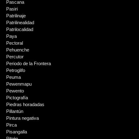
Pascana
Pasiri
Patrilinaje
Patrilinealidad
Patrilocalidad
Paya
Pectoral
Pehuenche
Percutor
Periodo de la Frontera
Petroglifo
Peuma
Pewenmapu
Pewento
Pictografía
Piedras horadadas
Pillantún
Pintura negativa
Pirca
Pisangalla
Pitrén