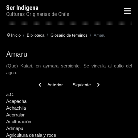
Ser Indigena
Culturas Originarias de Chile
Inicio
Biblioteca
Glosario de terminos
Amaru
Amaru
(Que) Katari, en aymara serpiente. Se vincula al culto del
agua.
Previous article: Animismo
Next article: Altiplano andino
Anterior
Siguiente
a.C.
Acapacha
Achachila
Acorralar
Aculturación
Admapu
Agricultura de tala y roce