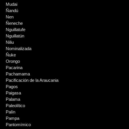
Mudai
Ñandú
Nen
Ñeneche
Nguillatufe
Nguillatún
Niliu
Nominalizada
Ñuke
Orongo
Pacarina
Pachamama
Pacificación de la Araucania
Pagos
Paigasa
Palama
Paleolítico
Palín
Pampa
Pantomímico