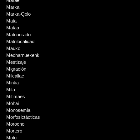
Marae
Marka
Marka-Qolo
Mata
Mataa
Matriarcado
Matrilocalidad
Mauko
Mecharnuekenk
Mestizaje
Migración
Milcallac
Minka
Mita
Mitimaes
Mohai
Monosemia
Morfosictácticas
Morocho
Mortero
Motu