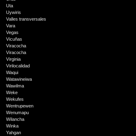
Uta
Uywiris
Valles transversales
Vara
Vegas
Vicuñas
Viracocha
Viracocha
Virginia
Virilocalidad
Waqui
Watawineiwa
Wawilma
Weke
Wekufes
Wentrupewen
Wenumapu
Wilancha
Winka
Yahgan