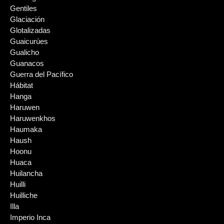
Gentiles
Glaciación
Glotalizadas
Guaicurúes
Gualicho
Guanacos
Guerra del Pacífico
Hábitat
Hanga
Haruwen
Haruwenkhos
Haumaka
Haush
Hoonu
Huaca
Huilancha
Huilli
Huilliche
Illa
Imperio Inca