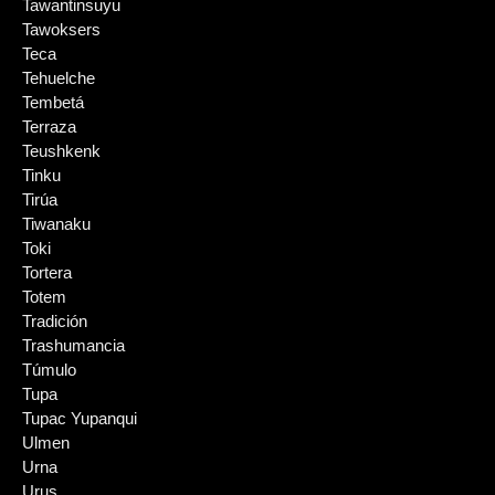
Tawantinsuyu
Tawoksers
Teca
Tehuelche
Tembetá
Terraza
Teushkenk
Tinku
Tirúa
Tiwanaku
Toki
Tortera
Totem
Tradición
Trashumancia
Túmulo
Tupa
Tupac Yupanqui
Ulmen
Urna
Urus