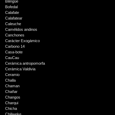
Bilingüe
Bofedal
Calafate
Calafatear
Caleuche
Camélidos andinos
Canchones
Carácter Exogámico
Carbono 14
Casa-bote
CauCau
Cerámica antropomorfa
Cerámica Valdivia
Ceramio
Challa
Chaman
Chañar
Changos
Charqui
Chicha
Chiliweke