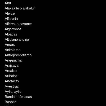
Ahu
Alakalufe o alakaluf
Alerce
Alfarería
Alférez o pasante
Algarrobos
Alpacas
Altiplano andino
Amaru
Animismo
Antropomorfismo
Araj-pacha
Arajsaya
Arcaico
Aríbalos
Artefacto
Avestruz
Ayllu, ayllo
Bandas nómadas
Basalto