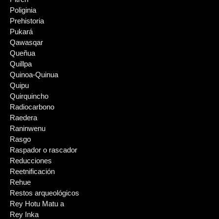
Poliginia
Prehistoria
Pukará
Qawasqar
Queñua
Quillpa
Quinoa-Quinua
Quipu
Quirquincho
Radiocarbono
Raedera
Raninwenu
Rasgo
Raspador o rascador
Reducciones
Reetnificación
Rehue
Restos arqueológicos
Rey Hotu Matu a
Rey Inka