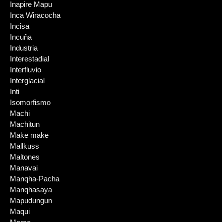
Inapire Mapu
Inca Wiracocha
Incisa
Incuña
Industria
Interestadial
Interfluvio
Interglacial
Inti
Isomorfismo
Machi
Machitun
Make make
Mallkuss
Maltones
Manavai
Manqha-Pacha
Manqhasaya
Mapudungun
Maqui