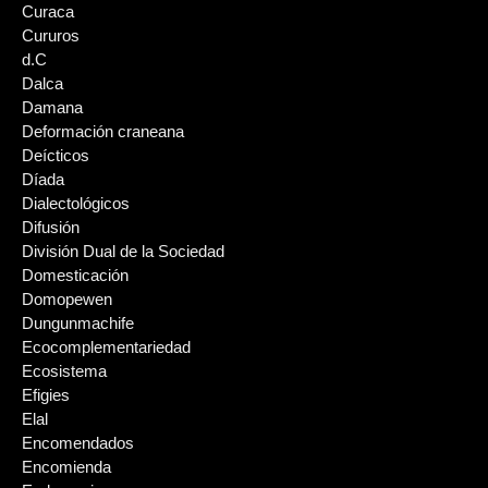
Curaca
Cururos
d.C
Dalca
Damana
Deformación craneana
Deícticos
Díada
Dialectológicos
Difusión
División Dual de la Sociedad
Domesticación
Domopewen
Dungunmachife
Ecocomplementariedad
Ecosistema
Efigies
Elal
Encomendados
Encomienda