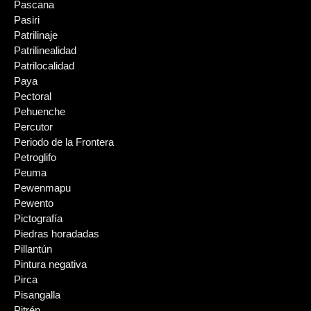
Pascana
Pasiri
Patrilinaje
Patrilinealidad
Patrilocalidad
Paya
Pectoral
Pehuenche
Percutor
Periodo de la Frontera
Petroglifo
Peuma
Pewenmapu
Pewento
Pictografía
Piedras horadadas
Pillantún
Pintura negativa
Pirca
Pisangalla
Pitrén