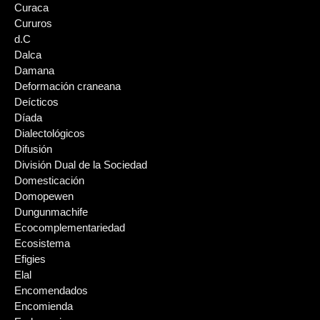
Curaca
Cururos
d.C
Dalca
Damana
Deformación craneana
Deícticos
Díada
Dialectológicos
Difusión
División Dual de la Sociedad
Domesticación
Domopewen
Dungunmachife
Ecocomplementariedad
Ecosistema
Efigies
Elal
Encomendados
Encomienda