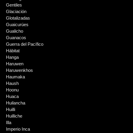
Gentiles
Glaciación
Glotalizadas
Guaicurúes
Gualicho
Guanacos
Guerra del Pacífico
Hábitat
Hanga
Haruwen
Haruwenkhos
Haumaka
Haush
Hoonu
Huaca
Huilancha
Huilli
Huilliche
Illa
Imperio Inca