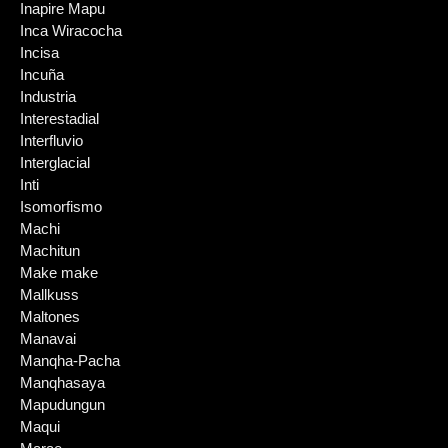
Inapire Mapu
Inca Wiracocha
Incisa
Incuña
Industria
Interestadial
Interfluvio
Interglacial
Inti
Isomorfismo
Machi
Machitun
Make make
Mallkuss
Maltones
Manavai
Manqha-Pacha
Manqhasaya
Mapudungun
Maqui