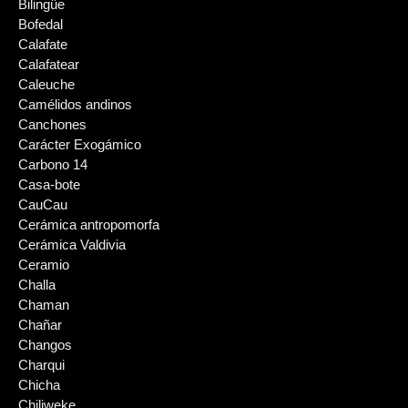
Bilingüe
Bofedal
Calafate
Calafatear
Caleuche
Camélidos andinos
Canchones
Carácter Exogámico
Carbono 14
Casa-bote
CauCau
Cerámica antropomorfa
Cerámica Valdivia
Ceramio
Challa
Chaman
Chañar
Changos
Charqui
Chicha
Chiliweke