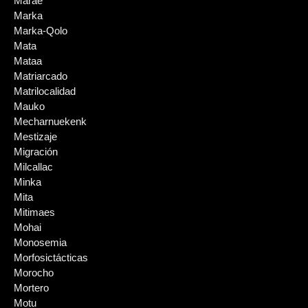
Marae
Marka
Marka-Qolo
Mata
Mataa
Matriarcado
Matrilocalidad
Mauko
Mecharnuekenk
Mestizaje
Migración
Milcallac
Minka
Mita
Mitimaes
Mohai
Monosemia
Morfosictácticas
Morocho
Mortero
Motu