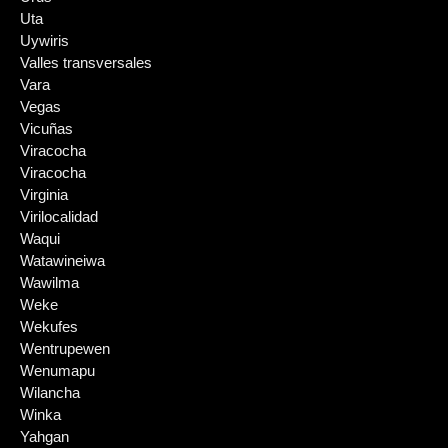
Uta
Uywiris
Valles transversales
Vara
Vegas
Vicuñas
Viracocha
Viracocha
Virginia
Virilocalidad
Waqui
Watawineiwa
Wawilma
Weke
Wekufes
Wentrupewen
Wenumapu
Wilancha
Winka
Yahgan