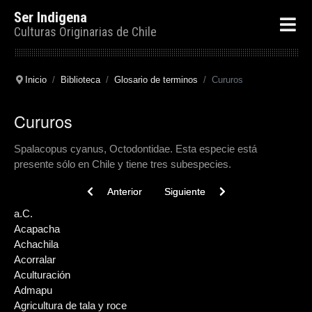
Ser Indigena
Culturas Originarias de Chile
Inicio
Biblioteca
Glosario de terminos
Cururos
Cururos
Spalacopus cyanus, Octodontidae. Esta especie está
presente sólo en Chile y tiene tres subespecies.
Previous article: d.C
Next article: Curaca
Anterior
Siguiente
a.C.
Acapacha
Achachila
Acorralar
Aculturación
Admapu
Agricultura de tala y roce