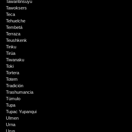
Tawantinsuyu
Tawoksers
Teca
Tehuelche
Tembetá
Terraza
Teushkenk
Tinku
Tirúa
Tiwanaku
Toki
Tortera
Totem
Tradición
Trashumancia
Túmulo
Tupa
Tupac Yupanqui
Ulmen
Urna
Urus