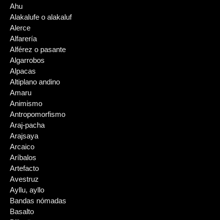
Ahu
Alakalufe o alakaluf
Alerce
Alfarería
Alférez o pasante
Algarrobos
Alpacas
Altiplano andino
Amaru
Animismo
Antropomorfismo
Araj-pacha
Arajsaya
Arcaico
Aríbalos
Artefacto
Avestruz
Ayllu, ayllo
Bandas nómadas
Basalto