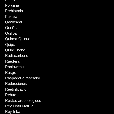
Poliginia
Prehistoria
Pukará
Qawasqar
Queñua
Quillpa
Quinoa-Quinua
Quipu
Quirquincho
Radiocarbono
Raedera
Raninwenu
Rasgo
Raspador o rascador
Reducciones
Reetnificación
Rehue
Restos arqueológicos
Rey Hotu Matu a
Rey Inka