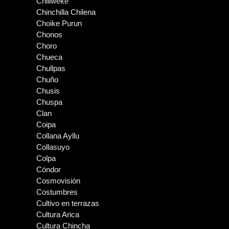
Chiliweke
Chinchilla Chilena
Choike Purun
Chonos
Choro
Chueca
Chullpas
Chuño
Chusis
Chuspa
Clan
Coipa
Collana Ayllu
Collasuyo
Colpa
Cóndor
Cosmovisión
Costumbres
Cultivo en terrazas
Cultura Arica
Cultura Chincha