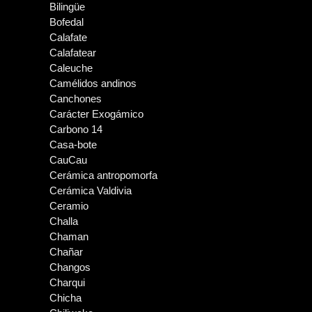
Bilingüe
Bofedal
Calafate
Calafatear
Caleuche
Camélidos andinos
Canchones
Carácter Exogámico
Carbono 14
Casa-bote
CauCau
Cerámica antropomorfa
Cerámica Valdivia
Ceramio
Challa
Chaman
Chañar
Changos
Charqui
Chicha