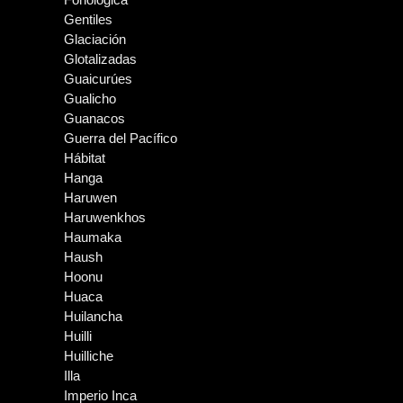
Gentiles
Glaciación
Glotalizadas
Guaicurúes
Gualicho
Guanacos
Guerra del Pacífico
Hábitat
Hanga
Haruwen
Haruwenkhos
Haumaka
Haush
Hoonu
Huaca
Huilancha
Huilli
Huilliche
Illa
Imperio Inca