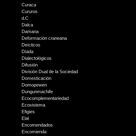
Curaca
Cururos
d.C
Dalca
Damana
Deformación craneana
Deícticos
Díada
Dialectológicos
Difusión
División Dual de la Sociedad
Domesticación
Domopewen
Dungunmachife
Ecocomplementariedad
Ecosistema
Efigies
Elal
Encomendados
Encomienda