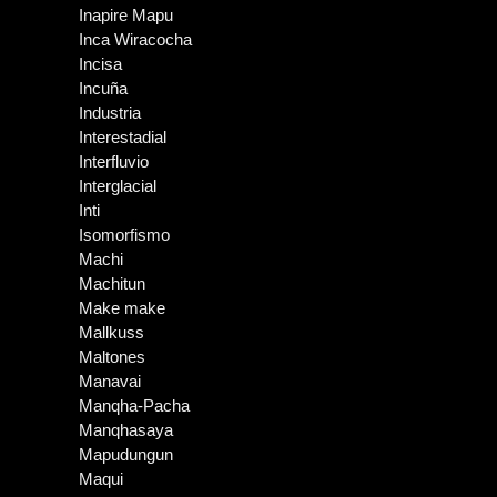
Inapire Mapu
Inca Wiracocha
Incisa
Incuña
Industria
Interestadial
Interfluvio
Interglacial
Inti
Isomorfismo
Machi
Machitun
Make make
Mallkuss
Maltones
Manavai
Manqha-Pacha
Manqhasaya
Mapudungun
Maqui