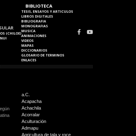
BIBLIOTECA
TESIS, ENSAYOS Y ARTICULOS
LIBROS DIGITALES
BIBLIOGRAFIA
MONOGRAFIAS
SULAR
MUSICA
OS (CHILOE)
ANIMACIONES
 NUI
VIDEOS
MAPAS
DICCIONARIOS
GLOSARIO DE TERMINOS
ENLACES
a.C.
Acapacha
Achachila
Según
Acorralar
atina
Aculturación
Admapu
Agricultura de tala y roce