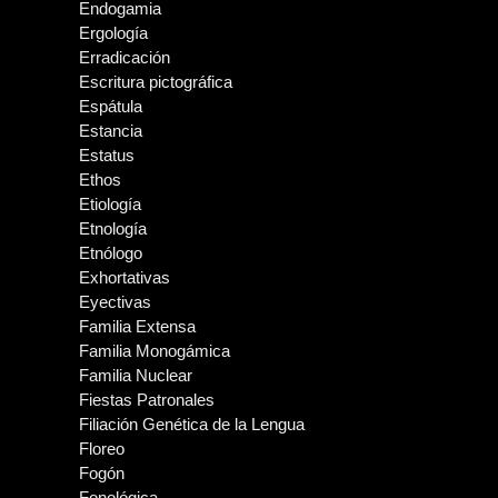
Endogamia
Ergología
Erradicación
Escritura pictográfica
Espátula
Estancia
Estatus
Ethos
Etiología
Etnología
Etnólogo
Exhortativas
Eyectivas
Familia Extensa
Familia Monogámica
Familia Nuclear
Fiestas Patronales
Filiación Genética de la Lengua
Floreo
Fogón
Fonológica