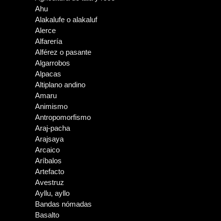
Ahu
Alakalufe o alakaluf
Alerce
Alfarería
Alférez o pasante
Algarrobos
Alpacas
Altiplano andino
Amaru
Animismo
Antropomorfismo
Araj-pacha
Arajsaya
Arcaico
Aríbalos
Artefacto
Avestruz
Ayllu, ayllo
Bandas nómadas
Basalto