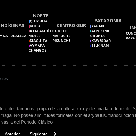
NORTE
PATAGONIA
QUECHUA
INDÍGENAS
CENTRO-SUR
KOLLA
YAGAN
IN
ATACAMEÑO
CUNCOS
AONIKENK
CUNC
Y NATURALEZA
MOLLE
MAPUCHE
CHONOS
RAPA
DIAGUITA
PIKUNCHE
KAWÉSQAR
AYMARA
SELK´NAM
CHANGOS
balos
iferentes tamaños, propia de la cultura Inka y destinada a depósito. 
aga. No posee similitudes formales con el aryballus, transcripción l
 vasija del Período Clásico.
vious article: Artefacto
Next article: Arcaico
Anterior
Siguiente