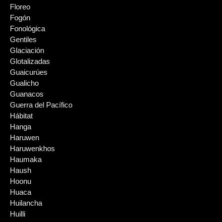
Floreo
Fogón
Fonológica
Gentiles
Glaciación
Glotalizadas
Guaicurúes
Gualicho
Guanacos
Guerra del Pacífico
Hábitat
Hanga
Haruwen
Haruwenkhos
Haumaka
Haush
Hoonu
Huaca
Huilancha
Huilli