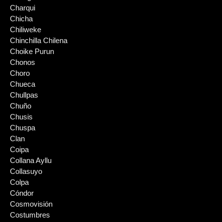
Charqui
Chicha
Chiliweke
Chinchilla Chilena
Choike Purun
Chonos
Choro
Chueca
Chullpas
Chuño
Chusis
Chuspa
Clan
Coipa
Collana Ayllu
Collasuyo
Colpa
Cóndor
Cosmovisión
Costumbres