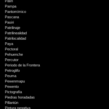
Palín
Pampa
Pantomímico
Pascana
Pasiri
Patrilinaje
Patrilinealidad
Patrilocalidad
Paya
Pectoral
Pehuenche
Percutor
Periodo de la Frontera
Petroglifo
Peuma
Pewenmapu
Pewento
Pictografía
Piedras horadadas
Pillantún
Pintura negativa