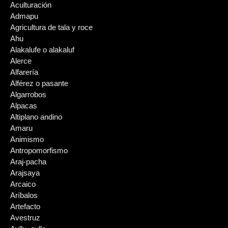
Aculturación
Admapu
Agricultura de tala y roce
Ahu
Alakalufe o alakaluf
Alerce
Alfarería
Alférez o pasante
Algarrobos
Alpacas
Altiplano andino
Amaru
Animismo
Antropomorfismo
Araj-pacha
Arajsaya
Arcaico
Aríbalos
Artefacto
Avestruz