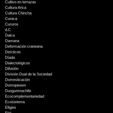
Cultivo en terrazas
Cultura Arica
Cultura Chincha
Curaca
Cururos
d.C
Dalca
Damana
Deformación craneana
Deícticos
Díada
Dialectológicos
Difusión
División Dual de la Sociedad
Domesticación
Domopewen
Dungunmachife
Ecocomplementariedad
Ecosistema
Efigies
Elal