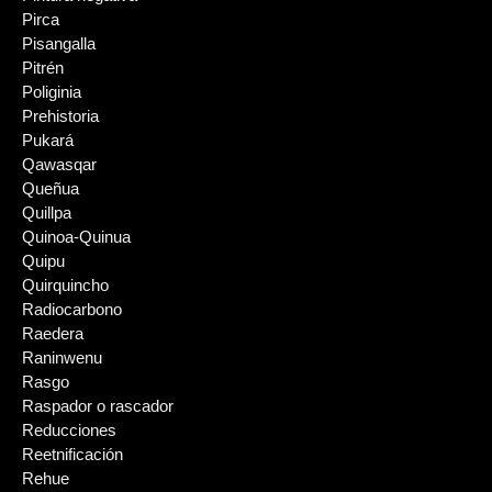
Pirca
Pisangalla
Pitrén
Poliginia
Prehistoria
Pukará
Qawasqar
Queñua
Quillpa
Quinoa-Quinua
Quipu
Quirquincho
Radiocarbono
Raedera
Raninwenu
Rasgo
Raspador o rascador
Reducciones
Reetnificación
Rehue