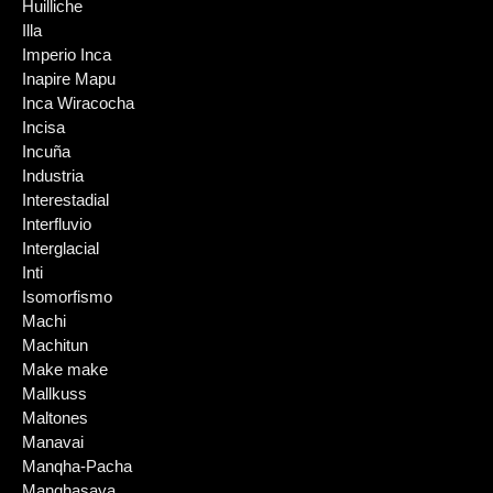
Huilliche
Illa
Imperio Inca
Inapire Mapu
Inca Wiracocha
Incisa
Incuña
Industria
Interestadial
Interfluvio
Interglacial
Inti
Isomorfismo
Machi
Machitun
Make make
Mallkuss
Maltones
Manavai
Manqha-Pacha
Manqhasaya