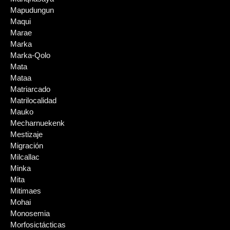
Mapudungun
Maqui
Marae
Marka
Marka-Qolo
Mata
Mataa
Matriarcado
Matrilocalidad
Mauko
Mecharnuekenk
Mestizaje
Migración
Milcallac
Minka
Mita
Mitimaes
Mohai
Monosemia
Morfosictácticas