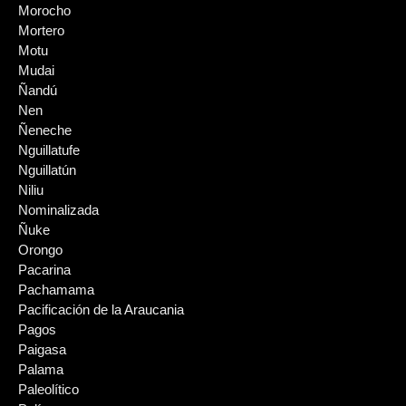
Morocho
Mortero
Motu
Mudai
Ñandú
Nen
Ñeneche
Nguillatufe
Nguillatún
Niliu
Nominalizada
Ñuke
Orongo
Pacarina
Pachamama
Pacificación de la Araucania
Pagos
Paigasa
Palama
Paleolítico