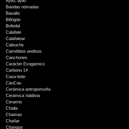
Ayllu, ayllo
Bandas nómadas
Basalto
Bilingüe
Bofedal
Calafate
Calafatear
Caleuche
Camélidos andinos
Canchones
Carácter Exogámico
Carbono 14
Casa-bote
CauCau
Cerámica antropomorfa
Cerámica Valdivia
Ceramio
Challa
Chaman
Chañar
Changos