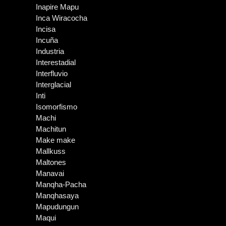
Inapire Mapu
Inca Wiracocha
Incisa
Incuña
Industria
Interestadial
Interfluvio
Interglacial
Inti
Isomorfismo
Machi
Machitun
Make make
Mallkuss
Maltones
Manavai
Manqha-Pacha
Manqhasaya
Mapudungun
Maqui