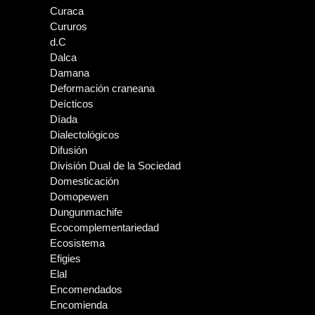
Curaca
Cururos
d.C
Dalca
Damana
Deformación craneana
Deícticos
Díada
Dialectológicos
Difusión
División Dual de la Sociedad
Domesticación
Domopewen
Dungunmachife
Ecocomplementariedad
Ecosistema
Efigies
Elal
Encomendados
Encomienda