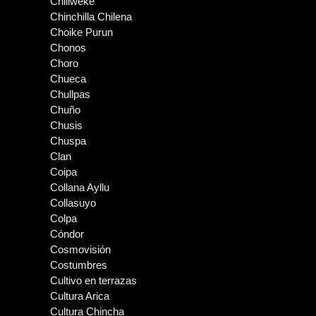
Chiliweke
Chinchilla Chilena
Choike Purun
Chonos
Choro
Chueca
Chullpas
Chuño
Chusis
Chuspa
Clan
Coipa
Collana Ayllu
Collasuyo
Colpa
Cóndor
Cosmovisión
Costumbres
Cultivo en terrazas
Cultura Arica
Cultura Chincha