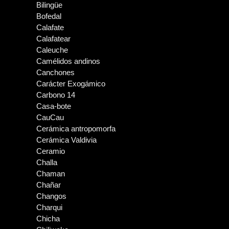
Bilingüe
Bofedal
Calafate
Calafatear
Caleuche
Camélidos andinos
Canchones
Carácter Exogámico
Carbono 14
Casa-bote
CauCau
Cerámica antropomorfa
Cerámica Valdivia
Ceramio
Challa
Chaman
Chañar
Changos
Charqui
Chicha