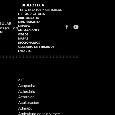
BIBLIOTECA
TESIS, ENSAYOS Y ARTICULOS
LIBROS DIGITALES
BIBLIOGRAFIA
MONOGRAFIAS
SULAR
MUSICA
OS (CHILOE)
ANIMACIONES
 NUI
VIDEOS
MAPAS
DICCIONARIOS
GLOSARIO DE TERMINOS
ENLACES
a.C.
Acapacha
Achachila
Acorralar
Aculturación
Admapu
Agricultura de tala y roce