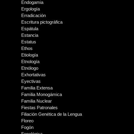
Endogamia
Ergología
Erradicación
Escritura pictográfica
Espátula
Estancia
Estatus
Ethos
Etiología
Etnología
Etnólogo
Exhortativas
Eyectivas
Familia Extensa
Familia Monogámica
Familia Nuclear
Fiestas Patronales
Filiación Genética de la Lengua
Floreo
Fogón
Fonológica