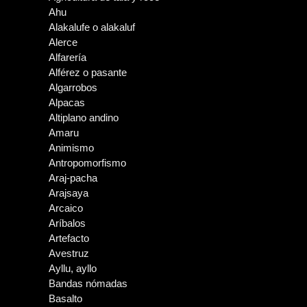
Ahu
Alakalufe o alakaluf
Alerce
Alfarería
Alférez o pasante
Algarrobos
Alpacas
Altiplano andino
Amaru
Animismo
Antropomorfismo
Araj-pacha
Arajsaya
Arcaico
Aríbalos
Artefacto
Avestruz
Ayllu, ayllo
Bandas nómadas
Basalto