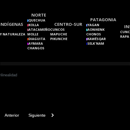
NORTE
PATAGONIA
QUECHUA
INDÍGENAS
CENTRO-SUR
KOLLA
YAGAN
IN
ATACAMEÑO
CUNCOS
AONIKENK
CUNC
Y NATURALEZA
MOLLE
MAPUCHE
CHONOS
RAPA
DIAGUITA
PIKUNCHE
KAWÉSQAR
AYMARA
SELK´NAM
CHANGOS
ilinealidad
vious article: Patrilocalidad
Next article: Patrilinaje
Anterior
Siguiente