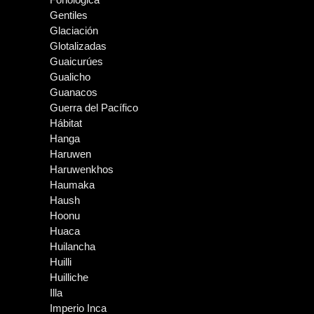
Gentiles
Glaciación
Glotalizadas
Guaicurúes
Gualicho
Guanacos
Guerra del Pacífico
Hábitat
Hanga
Haruwen
Haruwenkhos
Haumaka
Haush
Hoonu
Huaca
Huilancha
Huilli
Huilliche
Illa
Imperio Inca