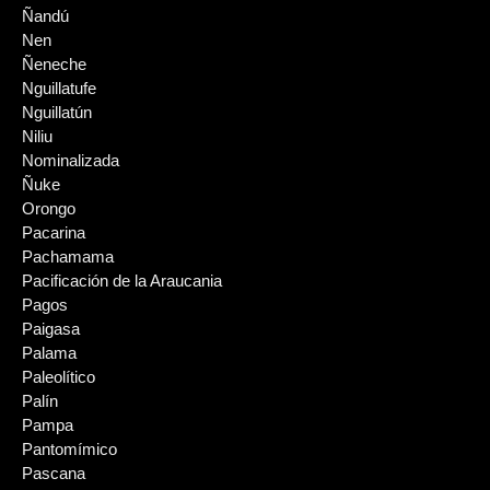
Ñandú
Nen
Ñeneche
Nguillatufe
Nguillatún
Niliu
Nominalizada
Ñuke
Orongo
Pacarina
Pachamama
Pacificación de la Araucania
Pagos
Paigasa
Palama
Paleolítico
Palín
Pampa
Pantomímico
Pascana