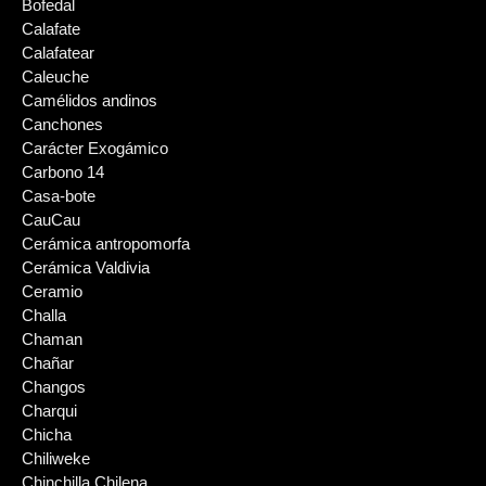
Bofedal
Calafate
Calafatear
Caleuche
Camélidos andinos
Canchones
Carácter Exogámico
Carbono 14
Casa-bote
CauCau
Cerámica antropomorfa
Cerámica Valdivia
Ceramio
Challa
Chaman
Chañar
Changos
Charqui
Chicha
Chiliweke
Chinchilla Chilena