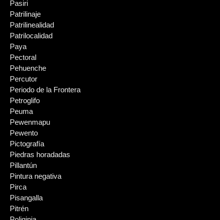
Pasiri
Patrilinaje
Patrilinealidad
Patrilocalidad
Paya
Pectoral
Pehuenche
Percutor
Periodo de la Frontera
Petroglifo
Peuma
Pewenmapu
Pewento
Pictografía
Piedras horadadas
Pillantún
Pintura negativa
Pirca
Pisangalla
Pitrén
Poliginia