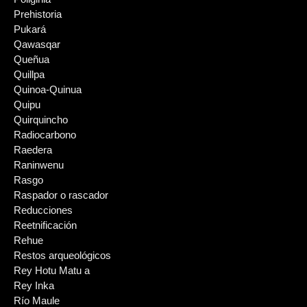
Prehistoria
Pukará
Qawasqar
Queñua
Quillpa
Quinoa-Quinua
Quipu
Quirquincho
Radiocarbono
Raedera
Raninwenu
Rasgo
Raspador o rascador
Reducciones
Reetnificación
Rehue
Restos arqueológicos
Rey Hotu Matu a
Rey Inka
Río Maule