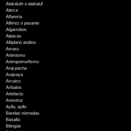
Alakalufe o alakaluf
Alerce
Alfarería
Alférez o pasante
Algarrobos
Alpacas
Altiplano andino
Amaru
Animismo
Antropomorfismo
Araj-pacha
Arajsaya
Arcaico
Aríbalos
Artefacto
Avestruz
Ayllu, ayllo
Bandas nómadas
Basalto
Bilingüe