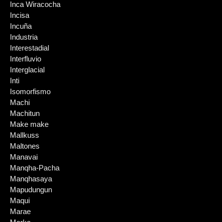
Inca Wiracocha
Incisa
Incuña
Industria
Interestadial
Interfluvio
Interglacial
Inti
Isomorfismo
Machi
Machitun
Make make
Mallkuss
Maltones
Manavai
Manqha-Pacha
Manqhasaya
Mapudungun
Maqui
Marae