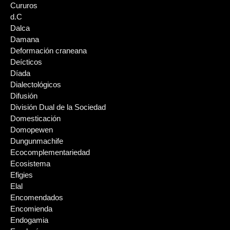
Cururos
d.C
Dalca
Damana
Deformación craneana
Deícticos
Díada
Dialectológicos
Difusión
División Dual de la Sociedad
Domesticación
Domopewen
Dungunmachife
Ecocomplementariedad
Ecosistema
Efigies
Elal
Encomendados
Encomienda
Endogamia