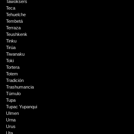
Tawoksers
Teca
Tehuelche
Tembetá
Terraza
Teushkenk
Tinku
Tirúa
Tiwanaku
Toki
Tortera
Totem
Tradición
Trashumancia
Túmulo
Tupa
Tupac Yupanqui
Ulmen
Urna
Urus
Uta