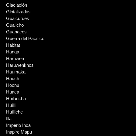
Glaciación
Glotalizadas
Guaicurúes
Gualicho
Guanacos
Guerra del Pacífico
Hábitat
Hanga
Haruwen
Haruwenkhos
Haumaka
Haush
Hoonu
Huaca
Huilancha
Huilli
Huilliche
Illa
Imperio Inca
Inapire Mapu