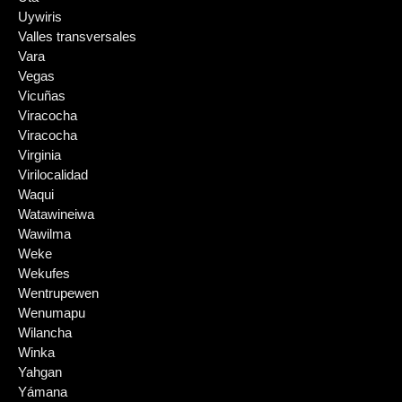
Uywiris
Valles transversales
Vara
Vegas
Vicuñas
Viracocha
Viracocha
Virginia
Virilocalidad
Waqui
Watawineiwa
Wawilma
Weke
Wekufes
Wentrupewen
Wenumapu
Wilancha
Winka
Yahgan
Yámana