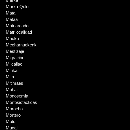
Marka
Marka-Qolo
Mata
Mataa
Matriarcado
Matrilocalidad
Mauko
Mecharnuekenk
Mestizaje
Migración
Milcallac
Minka
Mita
Mitimaes
Mohai
Monosemia
Morfosictácticas
Morocho
Mortero
Motu
Mudai