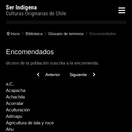
Ser Indigena
Culturas Originarias de Chile
Inicio
Biblioteca
Glosario de terminos
Encomendados
Encomendados
dícese de la población suscrita a la encomienda.
Previous article: Encomienda
Next article: Elal
Anterior
Siguiente
a.C.
Acapacha
Achachila
Acorralar
Aculturación
Admapu
Agricultura de tala y roce
Ahu