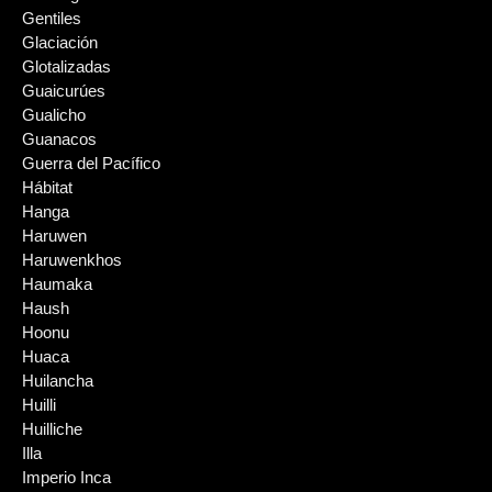
Gentiles
Glaciación
Glotalizadas
Guaicurúes
Gualicho
Guanacos
Guerra del Pacífico
Hábitat
Hanga
Haruwen
Haruwenkhos
Haumaka
Haush
Hoonu
Huaca
Huilancha
Huilli
Huilliche
Illa
Imperio Inca