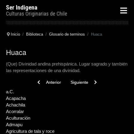
Ser Indigena
Culturas Originarias de Chile
Inicio
Biblioteca
Glosario de terminos
Huaca
Huaca
(Que) Divinidad andina prehispánica. Lugar sagrado y también
las representaciones de una divinidad.
Previous article: Huilancha
Next article: Hoonu
Anterior
Siguiente
a.C.
Acapacha
Achachila
Acorralar
Aculturación
Admapu
Agricultura de tala y roce