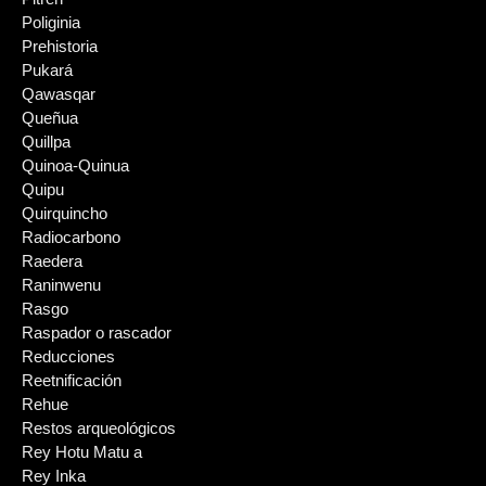
Poliginia
Prehistoria
Pukará
Qawasqar
Queñua
Quillpa
Quinoa-Quinua
Quipu
Quirquincho
Radiocarbono
Raedera
Raninwenu
Rasgo
Raspador o rascador
Reducciones
Reetnificación
Rehue
Restos arqueológicos
Rey Hotu Matu a
Rey Inka