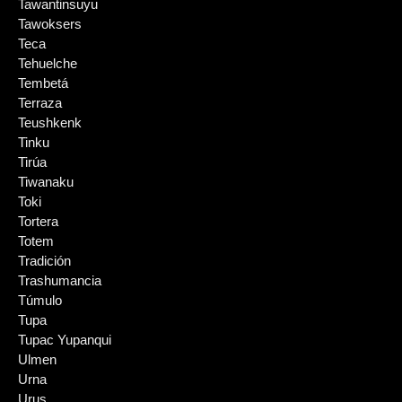
Tawantinsuyu
Tawoksers
Teca
Tehuelche
Tembetá
Terraza
Teushkenk
Tinku
Tirúa
Tiwanaku
Toki
Tortera
Totem
Tradición
Trashumancia
Túmulo
Tupa
Tupac Yupanqui
Ulmen
Urna
Urus