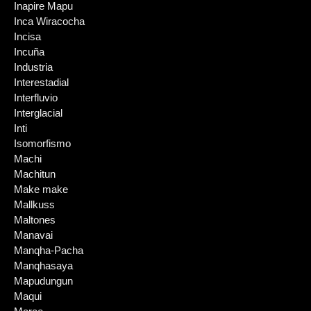
Inapire Mapu
Inca Wiracocha
Incisa
Incuña
Industria
Interestadial
Interfluvio
Interglacial
Inti
Isomorfismo
Machi
Machitun
Make make
Mallkuss
Maltones
Manavai
Manqha-Pacha
Manqhasaya
Mapudungun
Maqui