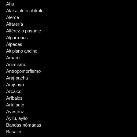
Ahu
Alakalufe o alakaluf
Alerce
Alfarería
Alférez o pasante
Algarrobos
Alpacas
Altiplano andino
Amaru
Animismo
Antropomorfismo
Araj-pacha
Arajsaya
Arcaico
Aríbalos
Artefacto
Avestruz
Ayllu, ayllo
Bandas nómadas
Basalto