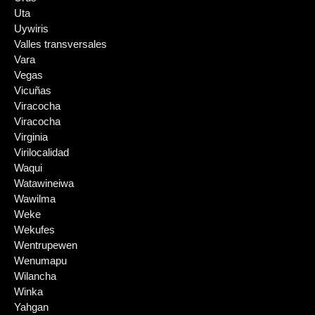
Uta
Uywiris
Valles transversales
Vara
Vegas
Vicuñas
Viracocha
Viracocha
Virginia
Virilocalidad
Waqui
Watawineiwa
Wawilma
Weke
Wekufes
Wentrupewen
Wenumapu
Wilancha
Winka
Yahgan