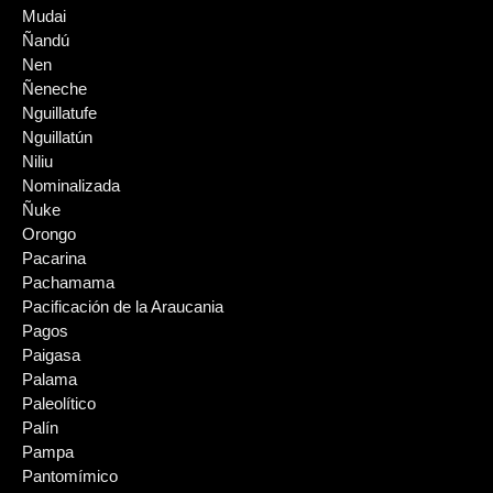
Mudai
Ñandú
Nen
Ñeneche
Nguillatufe
Nguillatún
Niliu
Nominalizada
Ñuke
Orongo
Pacarina
Pachamama
Pacificación de la Araucania
Pagos
Paigasa
Palama
Paleolítico
Palín
Pampa
Pantomímico