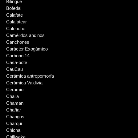
Bilingüe
Bofedal
Calafate
Calafatear
Caleuche
Camélidos andinos
Canchones
Carácter Exogámico
Carbono 14
Casa-bote
CauCau
Cerámica antropomorfa
Cerámica Valdivia
Ceramio
Challa
Chaman
Chañar
Changos
Charqui
Chicha
Chiliweke