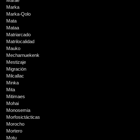
Marae
Marka
Marka-Qolo
Mata
Mataa
Matriarcado
Matrilocalidad
Mauko
Mecharnuekenk
Mestizaje
Migración
Milcallac
Minka
Mita
Mitimaes
Mohai
Monosemia
Morfosictácticas
Morocho
Mortero
Motu