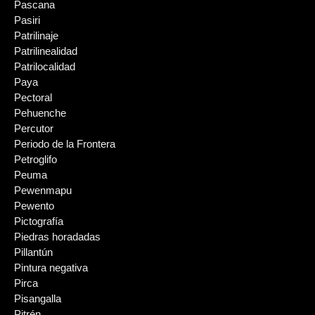
Pascana
Pasiri
Patrilinaje
Patrilinealidad
Patrilocalidad
Paya
Pectoral
Pehuenche
Percutor
Periodo de la Frontera
Petroglifo
Peuma
Pewenmapu
Pewento
Pictografía
Piedras horadadas
Pillantún
Pintura negativa
Pirca
Pisangalla
Pitrén