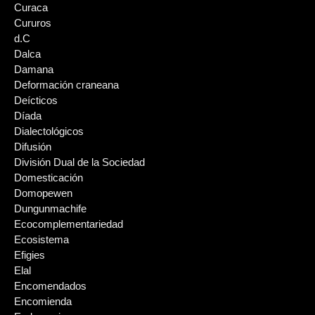
Curaca
Cururos
d.C
Dalca
Damana
Deformación craneana
Deícticos
Díada
Dialectológicos
Difusión
División Dual de la Sociedad
Domesticación
Domopewen
Dungunmachife
Ecocomplementariedad
Ecosistema
Efigies
Elal
Encomendados
Encomienda