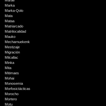
Marae
Marka
Marka-Qolo
Mata
Mataa
Matriarcado
Matrilocalidad
Mauko
Mecharnuekenk
Mestizaje
Migración
Milcallac
Minka
Mita
Mitimaes
Mohai
Monosemia
Morfosictácticas
Morocho
Mortero
Motu