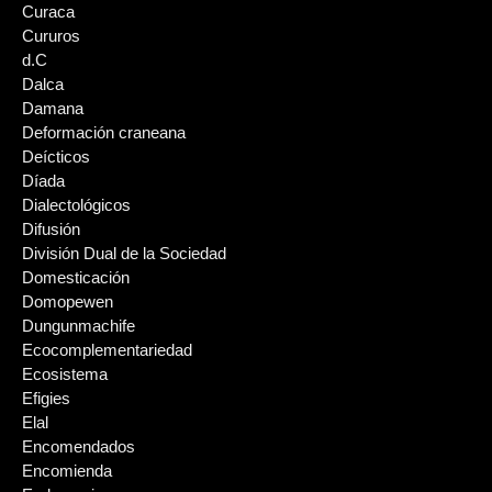
Curaca
Cururos
d.C
Dalca
Damana
Deformación craneana
Deícticos
Díada
Dialectológicos
Difusión
División Dual de la Sociedad
Domesticación
Domopewen
Dungunmachife
Ecocomplementariedad
Ecosistema
Efigies
Elal
Encomendados
Encomienda