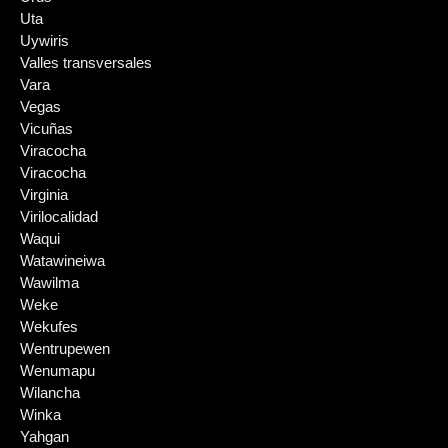
Uta
Uywiris
Valles transversales
Vara
Vegas
Vicuñas
Viracocha
Viracocha
Virginia
Virilocalidad
Waqui
Watawineiwa
Wawilma
Weke
Wekufes
Wentrupewen
Wenumapu
Wilancha
Winka
Yahgan