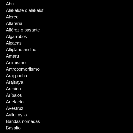
Ahu
Alakalufe o alakaluf
Alerce
Alfarería
Alférez o pasante
Algarrobos
Alpacas
Altiplano andino
Amaru
Animismo
Antropomorfismo
Araj-pacha
Arajsaya
Arcaico
Aríbalos
Artefacto
Avestruz
Ayllu, ayllo
Bandas nómadas
Basalto