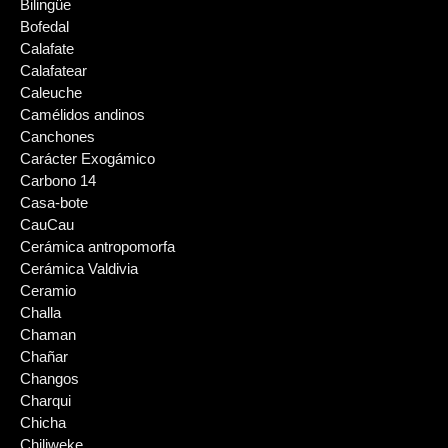
Bilingüe
Bofedal
Calafate
Calafatear
Caleuche
Camélidos andinos
Canchones
Carácter Exogámico
Carbono 14
Casa-bote
CauCau
Cerámica antropomorfa
Cerámica Valdivia
Ceramio
Challa
Chaman
Chañar
Changos
Charqui
Chicha
Chiliweke