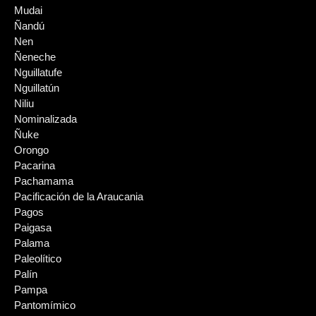
Mudai
Ñandú
Nen
Ñeneche
Nguillatufe
Nguillatún
Niliu
Nominalizada
Ñuke
Orongo
Pacarina
Pachamama
Pacificación de la Araucania
Pagos
Paigasa
Palama
Paleolítico
Palín
Pampa
Pantomímico