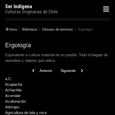
Ser Indigena
Culturas Originarias de Chile
Inicio
Biblioteca
Glosario de terminos
Ergología
Ergología
Equivalente a cultura material de un pueblo. Todo el bagaje de
utensilios y objetos que utiliza.
Previous article: Erradicación
Next article: Endogamia
Anterior
Siguiente
a.C.
Acapacha
Achachila
Acorralar
Aculturación
Admapu
Agricultura de tala y roce