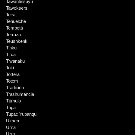
Tawantinsuyu
Tawoksers
Teca
Tehuelche
Tembetá
Terraza
Teushkenk
Tinku
Tirúa
Tiwanaku
Toki
Tortera
Totem
Tradición
Trashumancia
Túmulo
Tupa
Tupac Yupanqui
Ulmen
Urna
Urus