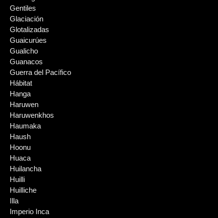
Gentiles
Glaciación
Glotalizadas
Guaicurúes
Gualicho
Guanacos
Guerra del Pacífico
Hábitat
Hanga
Haruwen
Haruwenkhos
Haumaka
Haush
Hoonu
Huaca
Huilancha
Huilli
Huilliche
Illa
Imperio Inca