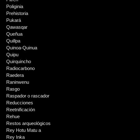
Poliginia
Prehistoria
Pukará
Qawasqar
Queñua
Quillpa
Quinoa-Quinua
Quipu
Quirquincho
Radiocarbono
Raedera
Raninwenu
Rasgo
Raspador o rascador
Reducciones
Reetnificación
Rehue
Restos arqueológicos
Rey Hotu Matu a
Rey Inka