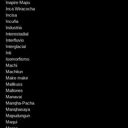
Inapire Mapu
Inca Wiracocha
Incisa
Incuña
Industria
Interestadial
Interfluvio
Interglacial
Inti
Isomorfismo
Machi
Machitun
Make make
Mallkuss
Maltones
Manavai
Manqha-Pacha
Manqhasaya
Mapudungun
Maqui