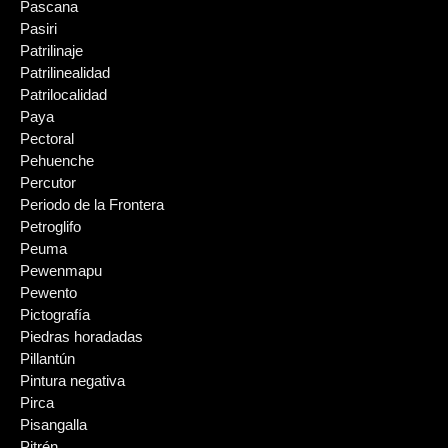
Pascana
Pasiri
Patrilinaje
Patrilinealidad
Patrilocalidad
Paya
Pectoral
Pehuenche
Percutor
Periodo de la Frontera
Petroglifo
Peuma
Pewenmapu
Pewento
Pictografía
Piedras horadadas
Pillantún
Pintura negativa
Pirca
Pisangalla
Pitrén