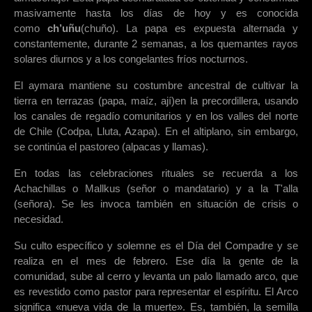
masivamente hasta los días de hoy y es conocida
como
ch’uñu
(chuño). La papa es expuesta alternada y
constantemente, durante 2 semanas, a los quemantes rayos
solares diurnos y a los congelantes fríos nocturnos.
El aymara mantiene su costumbre ancestral de cultivar la
tierra en terrazas (papa, maíz, ají)en la precordillera, usando
los canales de regadío comunitarios y en los valles del norte
de Chile (Codpa, Lluta, Azapa). En el altiplano, sin embargo,
se continúa el pastoreo (alpacas y llamas).
En todas las celebraciones rituales se recuerda a los
Achachillas o Mallkus (señor o mandatario) y a la T'alla
(señora). Se les invoca también en situación de crisis o
necesidad.
Su culto específico y solemne es el Día del Compadre y se
realiza en el mes de febrero. Ese día la gente de la
comunidad, sube al cerro y levanta un palo llamado arco, que
es revestido como pastor para representar el espíritu. El Arco
significa «nueva vida de la muerte». Es, también, la semilla