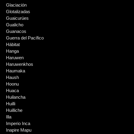
Glaciación
Glotalizadas
Guaicurúes
Gualicho
Guanacos
Guerra del Pacífico
Hábitat
Hanga
Haruwen
Haruwenkhos
Haumaka
Haush
Hoonu
Huaca
Huilancha
Huilli
Huilliche
Illa
Imperio Inca
Inapire Mapu