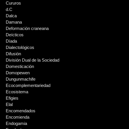
Cururos
d.C
Dalca
Damana
Deformación craneana
Deícticos
Díada
Dialectológicos
Difusión
División Dual de la Sociedad
Domesticación
Domopewen
Dungunmachife
Ecocomplementariedad
Ecosistema
Efigies
Elal
Encomendados
Encomienda
Endogamia