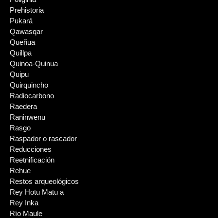
Prehistoria
Pukará
Qawasqar
Queñua
Quillpa
Quinoa-Quinua
Quipu
Quirquincho
Radiocarbono
Raedera
Raninwenu
Rasgo
Raspador o rascador
Reducciones
Reetnificación
Rehue
Restos arqueológicos
Rey Hotu Matu a
Rey Inka
Río Maule