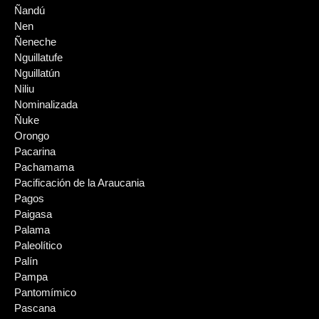
Ñandú
Nen
Ñeneche
Nguillatufe
Nguillatún
Niliu
Nominalizada
Ñuke
Orongo
Pacarina
Pachamama
Pacificación de la Araucania
Pagos
Paigasa
Palama
Paleolítico
Palín
Pampa
Pantomímico
Pascana