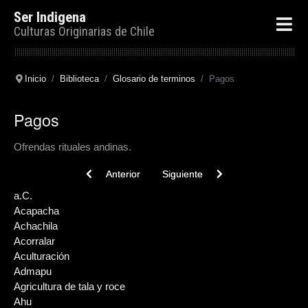
Ser Indigena
Culturas Originarias de Chile
Inicio
Biblioteca
Glosario de terminos
Pagos
Pagos
Ofrendas rituales andinas.
Previous article: Paigasa
Next article: Pacificación de la Ara
Anterior
Siguiente
a.C.
Acapacha
Achachila
Acorralar
Aculturación
Admapu
Agricultura de tala y roce
Ahu