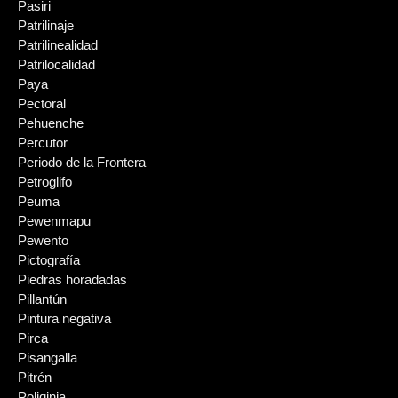
Pasiri
Patrilinaje
Patrilinealidad
Patrilocalidad
Paya
Pectoral
Pehuenche
Percutor
Periodo de la Frontera
Petroglifo
Peuma
Pewenmapu
Pewento
Pictografía
Piedras horadadas
Pillantún
Pintura negativa
Pirca
Pisangalla
Pitrén
Poliginia