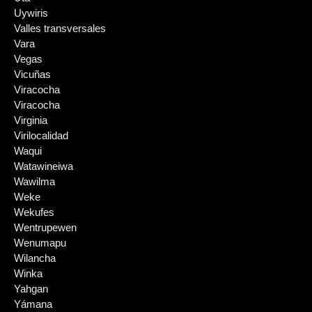
Uywiris
Valles transversales
Vara
Vegas
Vicuñas
Viracocha
Viracocha
Virginia
Virilocalidad
Waqui
Watawineiwa
Wawilma
Weke
Wekufes
Wentrupewen
Wenumapu
Wilancha
Winka
Yahgan
Yámana