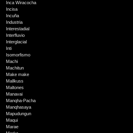
Inca Wiracocha
Incisa
Incuña
Industria
Interestadial
Interfluvio
Interglacial
Inti
Isomorfismo
Machi
Machitun
Make make
Mallkuss
Maltones
Manavai
Manqha-Pacha
Manqhasaya
Mapudungun
Maqui
Marae