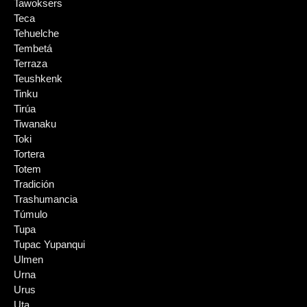
Tawoksers
Teca
Tehuelche
Tembetá
Terraza
Teushkenk
Tinku
Tirúa
Tiwanaku
Toki
Tortera
Totem
Tradición
Trashumancia
Túmulo
Tupa
Tupac Yupanqui
Ulmen
Urna
Urus
Uta