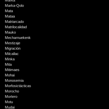
Marka
Marka-Qolo
Mata
Mataa
Matriarcado
Matrilocalidad
Mauko
Mecharnuekenk
Mestizaje
Migración
Milcallac
Minka
Mita
Mitimaes
Mohai
Monosemia
Morfosictácticas
Morocho
Mortero
Motu
Mudai