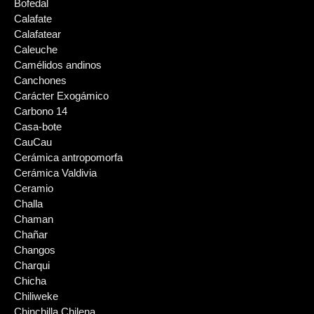
Bofedal
Calafate
Calafatear
Caleuche
Camélidos andinos
Canchones
Carácter Exogámico
Carbono 14
Casa-bote
CauCau
Cerámica antropomorfa
Cerámica Valdivia
Ceramio
Challa
Chaman
Chañar
Changos
Charqui
Chicha
Chiliweke
Chinchilla Chilena