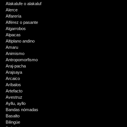
Alakalufe o alakaluf
Alerce
Alfarería
Alférez o pasante
Algarrobos
Alpacas
Altiplano andino
Amaru
Animismo
Antropomorfismo
Araj-pacha
Arajsaya
Arcaico
Aríbalos
Artefacto
Avestruz
Ayllu, ayllo
Bandas nómadas
Basalto
Bilingüe