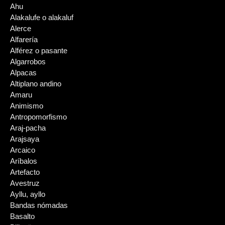
Ahu
Alakalufe o alakaluf
Alerce
Alfarería
Alférez o pasante
Algarrobos
Alpacas
Altiplano andino
Amaru
Animismo
Antropomorfismo
Araj-pacha
Arajsaya
Arcaico
Aríbalos
Artefacto
Avestruz
Ayllu, ayllo
Bandas nómadas
Basalto