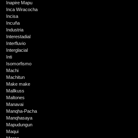
Inapire Mapu
Inca Wiracocha
Incisa
Incuña
Industria
Interestadial
Interfluvio
Interglacial
Inti
Isomorfismo
Machi
Machitun
Make make
Mallkuss
Maltones
Manavai
Manqha-Pacha
Manqhasaya
Mapudungun
Maqui