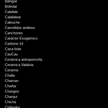
Bilingüe
Bofedal
Calafate
Calafatear
Caleuche
Camélidos andinos
Canchones
Carácter Exogámico
Carbono 14
Casa-bote
CauCau
Cerámica antropomorfa
Cerámica Valdivia
Ceramio
Challa
Chaman
Chañar
Changos
Charqui
Chicha
Chiliweke