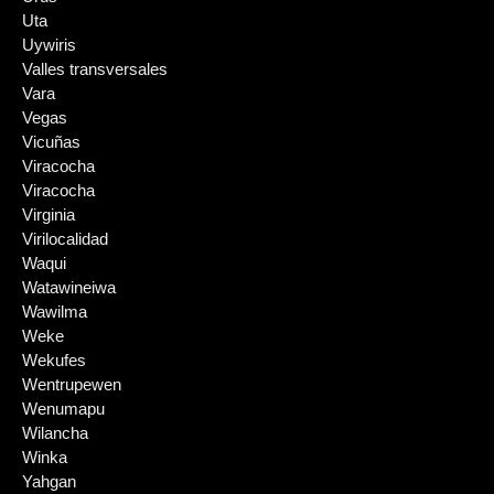
Uta
Uywiris
Valles transversales
Vara
Vegas
Vicuñas
Viracocha
Viracocha
Virginia
Virilocalidad
Waqui
Watawineiwa
Wawilma
Weke
Wekufes
Wentrupewen
Wenumapu
Wilancha
Winka
Yahgan