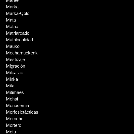
Marae
Marka
Marka-Qolo
Mata
Mataa
Matriarcado
Matrilocalidad
Mauko
Mecharnuekenk
Mestizaje
Migración
Milcallac
Minka
Mita
Mitimaes
Mohai
Monosemia
Morfosictácticas
Morocho
Mortero
Motu