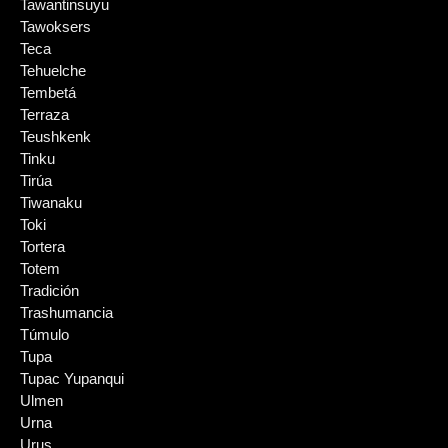
Tawantinsuyu
Tawoksers
Teca
Tehuelche
Tembetá
Terraza
Teushkenk
Tinku
Tirúa
Tiwanaku
Toki
Tortera
Totem
Tradición
Trashumancia
Túmulo
Tupa
Tupac Yupanqui
Ulmen
Urna
Urus