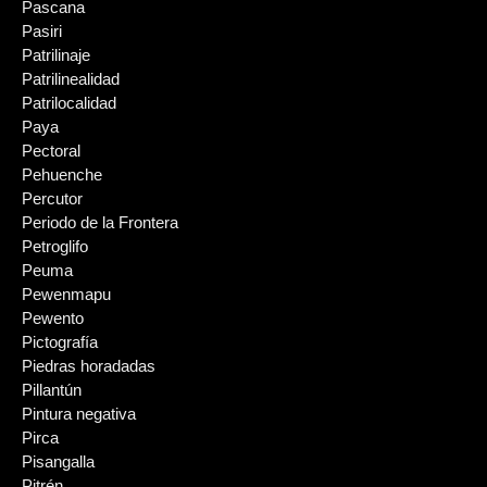
Pascana
Pasiri
Patrilinaje
Patrilinealidad
Patrilocalidad
Paya
Pectoral
Pehuenche
Percutor
Periodo de la Frontera
Petroglifo
Peuma
Pewenmapu
Pewento
Pictografía
Piedras horadadas
Pillantún
Pintura negativa
Pirca
Pisangalla
Pitrén