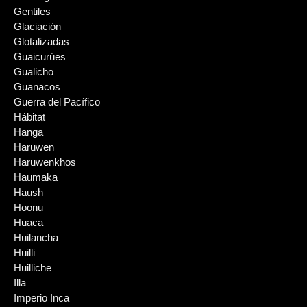
Gentiles
Glaciación
Glotalizadas
Guaicurúes
Gualicho
Guanacos
Guerra del Pacífico
Hábitat
Hanga
Haruwen
Haruwenkhos
Haumaka
Haush
Hoonu
Huaca
Huilancha
Huilli
Huilliche
Illa
Imperio Inca