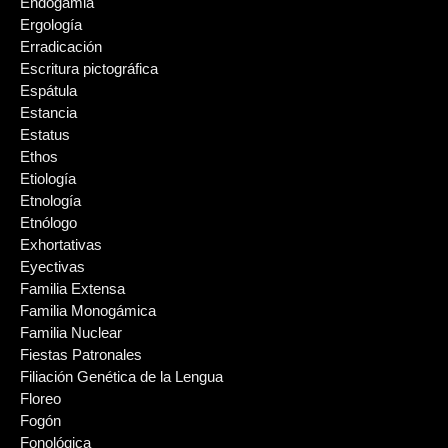
Endogamia
Ergología
Erradicación
Escritura pictográfica
Espátula
Estancia
Estatus
Ethos
Etiología
Etnología
Etnólogo
Exhortativas
Eyectivas
Familia Extensa
Familia Monogámica
Familia Nuclear
Fiestas Patronales
Filiación Genética de la Lengua
Floreo
Fogón
Fonológica