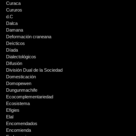
Curaca
Cururos
d.C
Dalca
Damana
Deformación craneana
Deícticos
Díada
Dialectológicos
Difusión
División Dual de la Sociedad
Domesticación
Domopewen
Dungunmachife
Ecocomplementariedad
Ecosistema
Efigies
Elal
Encomendados
Encomienda