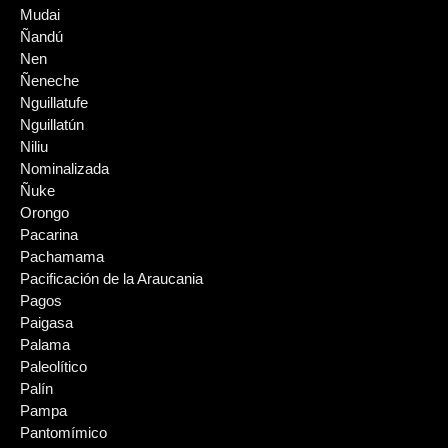
Mudai
Ñandú
Nen
Ñeneche
Nguillatufe
Nguillatún
Niliu
Nominalizada
Ñuke
Orongo
Pacarina
Pachamama
Pacificación de la Araucania
Pagos
Paigasa
Palama
Paleolítico
Palín
Pampa
Pantomímico