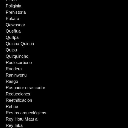
Poliginia
Prehistoria
Pukará
Qawasqar
Queñua
Quillpa
Quinoa-Quinua
Quipu
Quirquincho
Radiocarbono
Raedera
Raninwenu
Rasgo
Raspador o rascador
Reducciones
Reetnificación
Rehue
Restos arqueológicos
Rey Hotu Matu a
Rey Inka