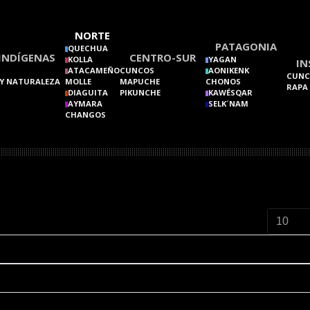
NORTE
PATAGONIA
QUECHUA
INDÍGENAS
CENTRO-SUR
KOLLA
YAGAN
IN
ATACAMEÑO
CUNCOS
AONIKENK
CUNC
Y NATURALEZA
MOLLE
MAPUCHE
CHONOS
RAPA
DIAGUITA
PIKUNCHE
KAWÉSQAR
AYMARA
SELK´NAM
CHANGOS
Cantidad 