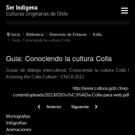
Ser Indigena
Culturas Originarias de Chile
Inicio
Biblioteca
Directorio de Enlaces
Kolla
Guia: Conociendo la cultura Colla
Guia: Conociendo la cultura Colla
Guías de diálogo intercultural: Conociendo la cultura Colla /
Knowing the Colla Culture - CNCA 2012
http://www.cultura.gob.cl/wp-
content/uploads/2013/02/Gu%C3%ADa-Colla-para-web.pdf
Previous article: Tesis: Los Collas de Atacama: Iden
Next article: Libro: Colla
Anterior
Siguiente
Monografias
Infografías
Animaciones