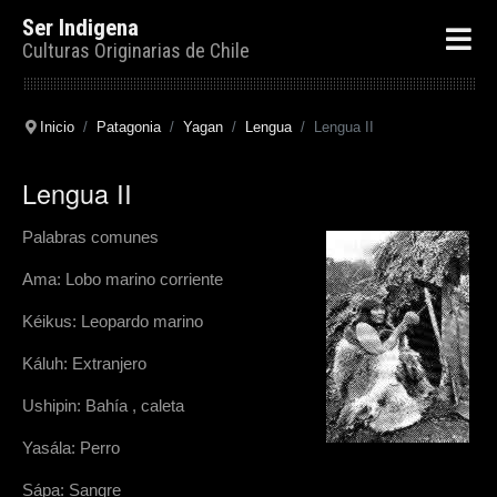
Ser Indigena
Culturas Originarias de Chile
Inicio
Patagonia
Yagan
Lengua
Lengua II
Lengua II
Palabras comunes
Ama: Lobo marino corriente
Kéikus: Leopardo marino
Káluh: Extranjero
Ushipin: Bahía , caleta
Yasála: Perro
Sápa: Sangre