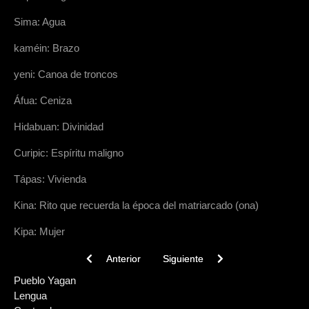
Sima: Agua
kaméin: Brazo
yeni: Canoa de troncos
Áfua: Ceniza
Hidabuan: Divinidad
Curipic: Espíritu maligno
Tápas: Vivienda
Kina: Rito que recuerda la época del matriarcado (ona)
Kipa: Mujer
Previous article: Lengua III
Next article: Lengua I
Anterior
Siguiente
Pueblo Yagan
Lengua