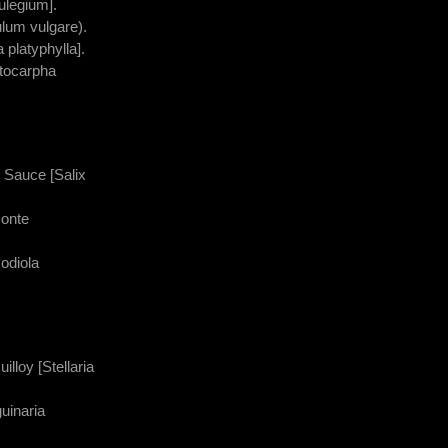
ulegium].
ulum vulgare).
a platyphylla].
tocarpha
 Sauce [Salix
onte
Modiola
illoy [Stellaria
uinaria