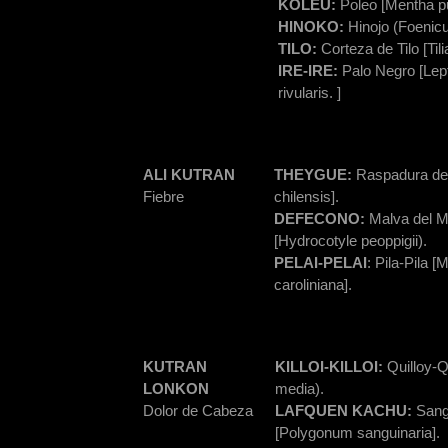
KOLEU:
Poleo [Mentha p
HINOKO:
Hinojo (Foenic
TILO:
Corteza de Tilo [Tili
IRE-IRE:
Palo Negro [Lep
rivularis. ]
ALI KUTRAN
THEYGUE:
Raspadura de
Fiebre
chilensis].
DEFECONO:
Malva del M
[Hydrocotyle peoppigii).
PELAI-PELAI
: Pila-Pila [
caroliniana].
KUTRAN
KILLOI-KILLOI:
Quilloy-Qu
LONKON
media).
Dolor de Cabeza
LAFQUEN KACHU:
Sang
[Polygonum sanguinaria].