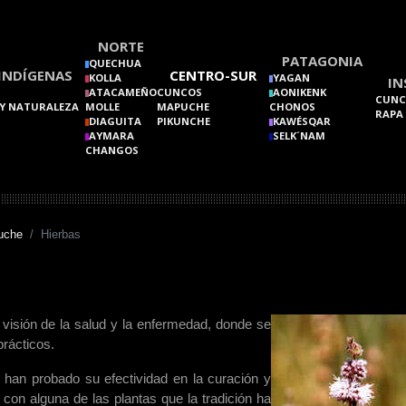
NORTE
PATAGONIA
QUECHUA
INDÍGENAS
CENTRO-SUR
KOLLA
YAGAN
IN
ATACAMEÑO
CUNCOS
AONIKENK
CUNC
Y NATURALEZA
MOLLE
MAPUCHE
CHONOS
RAPA
DIAGUITA
PIKUNCHE
KAWÉSQAR
AYMARA
SELK´NAM
CHANGOS
uche
Hierbas
visión de la salud y la enfermedad, donde se
prácticos.
han probado su efectividad en la curación y
con alguna de las plantas que la tradición ha