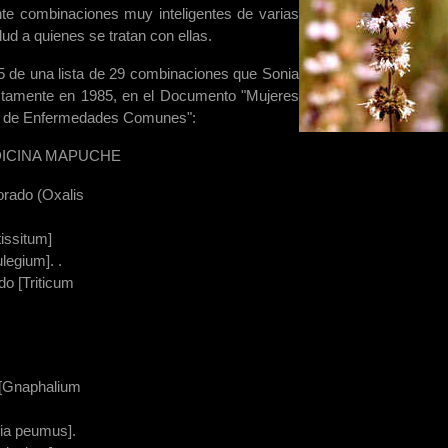
te combinaciones muy inteligentes de varias
ud a quienes se tratan con ellas.
5 de una lista de 29 combinaciones que Sonia
ctamente en 1985, en el Documento "Mujeres
ón de Enfermedades Comunes":
DICINA MAPUCHE
lorado (Oxalis
tissitum]
legium]. .
o [Triticum
 [Gnaphalium
ia peumus].