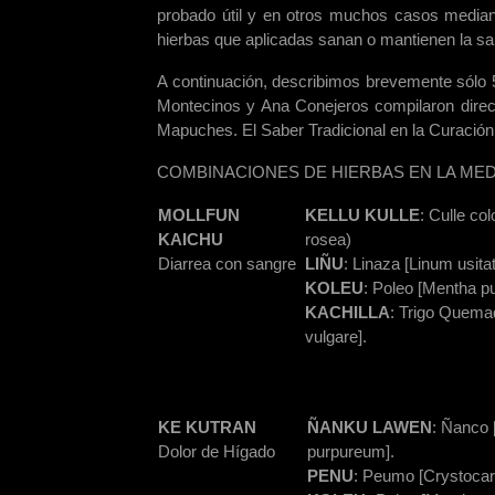
probado útil y en otros muchos casos median
hierbas que aplicadas sanan o mantienen la sal
A continuación, describimos brevemente sólo 
Montecinos y Ana Conejeros compilaron dire
Mapuches. El Saber Tradicional en la Curaci
COMBINACIONES DE HIERBAS EN LA ME
MOLLFUN
KELLU KULLE
: Culle co
KAICHU
rosea)
Diarrea con sangre
LIÑU
: Linaza [Linum usita
KOLEU
: Poleo [Mentha pu
KACHILLA
: Trigo Quemad
vulgare].
KE KUTRAN
ÑANKU LAWEN
: Ñanco
Dolor de Hígado
purpureum].
PENU
: Peumo [Crystocar