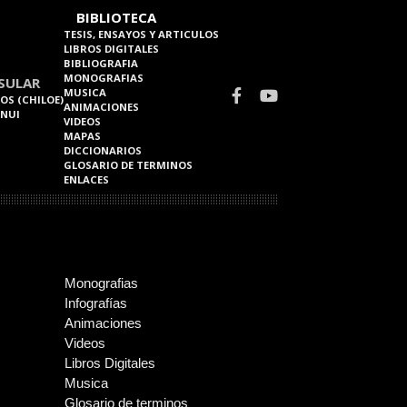
BIBLIOTECA
TESIS, ENSAYOS Y ARTICULOS
LIBROS DIGITALES
BIBLIOGRAFIA
MONOGRAFIAS
SULAR
MUSICA
OS (CHILOE)
ANIMACIONES
 NUI
VIDEOS
MAPAS
DICCIONARIOS
GLOSARIO DE TERMINOS
ENLACES
Monografias
Infografías
Animaciones
Videos
Libros Digitales
Musica
Glosario de terminos