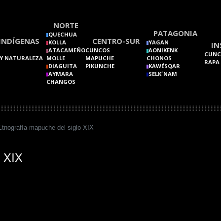
NORTE
PATAGONIA
QUECHUA
INDÍGENAS
CENTRO-SUR
KOLLA
YAGAN
IN
ATACAMEÑO
CUNCOS
AONIKENK
CUNC
Y NATURALEZA
MOLLE
MAPUCHE
CHONOS
RAPA
DIAGUITA
PIKUNCHE
KAWÉSQAR
AYMARA
SELK´NAM
CHANGOS
Etnografía mapuche del siglo XIX
o XIX