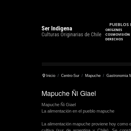
PUEBLOS 
Ser Indigena
ORÍGENES
Culturas Originarias de Chile
COSMOVISIÓN 
DERECHOS
Inicio
Centro-Sur
Mapuche
Gastronomia 
Mapuche Ñi Giael
Mapuche Ñi Giael
La alimentación en el pueblo mapuche
La alimentación mapuche proviene hoy como en 
cultiva (sur de argentina y Chile). Se cons