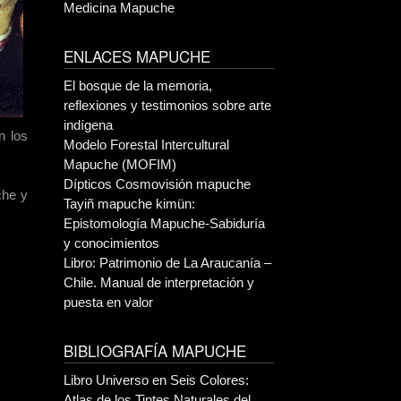
Medicina Mapuche
ENLACES MAPUCHE
El bosque de la memoria,
reflexiones y testimonios sobre arte
indígena
n los
Modelo Forestal Intercultural
Mapuche (MOFIM)
Dípticos Cosmovisión mapuche
che y
Tayiñ mapuche kimün:
Epistomología Mapuche-Sabiduría
y conocimientos
Libro: Patrimonio de La Araucanía –
Chile. Manual de interpretación y
puesta en valor
BIBLIOGRAFÍA MAPUCHE
Libro Universo en Seis Colores:
Atlas de los Tintes Naturales del