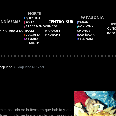
NORTE
PATAGONIA
QUECHUA
INDÍGENAS
CENTRO-SUR
KOLLA
YAGAN
IN
ATACAMEÑO
CUNCOS
AONIKENK
CUNC
Y NATURALEZA
MOLLE
MAPUCHE
CHONOS
RAPA
DIAGUITA
PIKUNCHE
KAWÉSQAR
AYMARA
SELK´NAM
CHANGOS
Mapuche
Mapuche Ñi Giael
el pasado de la tierra en que habita y que
tituye fundamentalmente de los productos