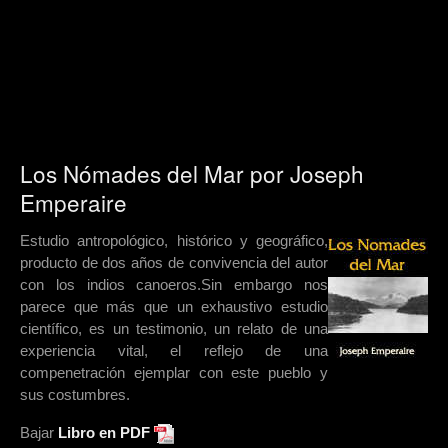
este pueblo ya extinto, aborda de manera minuciosa las
creencias y ceremonias religiosas y en especial su
concepción del mundo espiritual y terrenal. Destaca además
su recopilación de mitos y leyendas que hasta ese momento
se habían mantenido en el inconciente colectivo por tradición
oral.
Los Nómades del Mar por Joseph
Emperaire
Estudio antropológico, histórico y geográfico,
producto de dos años de convivencia del autor
con los indios canoeros.Sin embargo nos
parece que más que un exhaustivo estudio
científico, es un testimonio, un relato de una
experiencia vital, el reflejo de una
compenetración ejemplar con este pueblo y
sus costumbres.
Bajar
Libro en PDF