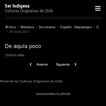
Ser Indigena
Culturas Originarias de Chile
Inicio
Biblioteca
Diccionarios
Español - Mapudungun
D
De aquía poco
De aquía poco
chumel wëla
Previous article: De antemano. Primero. Primerame
Next article: De balde. Gratis. Inút
Anterior
Siguiente
Portal de las Culturas Originarias de Chile
Joomla templates by a4joomla