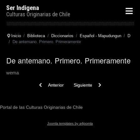
Ser Indigena
Culturas Originarias de Chile
Inicio
Biblioteca
Diccionarios
Español - Mapudungun
D
De antemano. Primero. Primeramente
De antemano. Primero. Primeramente
wema
Previous article: Darse. Prestarse. Rendirse
Next article: De aquía poco
Anterior
Siguiente
Portal de las Culturas Originarias de Chile
Joomla templates by a4joomla