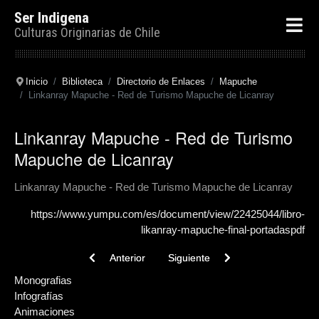
Ser Indigena
Culturas Originarias de Chile
Inicio
Biblioteca
Directorio de Enlaces
Mapuche
Linkanray Mapuche - Red de Turismo Mapuche de Licanray
Linkanray Mapuche - Red de Turismo
Mapuche de Licanray
Linkanray Mapuche - Red de Turismo Mapuche de Licanray
https://www.yumpu.com/es/document/view/22425044/libro-
likanray-mapuche-final-portadaspdf
Previous article: Libro Lecturas araucanas :(narraci
Next article: Tesis: Aproximación 
Anterior
Siguiente
Monografias
Infografías
Animaciones