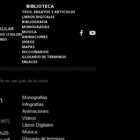
BIBLIOTECA
TESIS, ENSAYOS Y ARTICULOS
LIBROS DIGITALES
BIBLIOGRAFIA
MONOGRAFIAS
SULAR
MUSICA
OS (CHILOE)
ANIMACIONES
 NUI
VIDEOS
MAPAS
DICCIONARIOS
GLOSARIO DE TERMINOS
ENLACES
he en san juan de la costa
n
Monografias
Infografías
Animaciones
Videos
1997)
Libros Digitales
Musica
i%20-
Glosario de terminos
.pdf