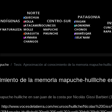
NORTE
PATAGONIA
QUECHUA
INDÍGENAS
CENTRO-SUR
KOLLA
YAGAN
IN
ATACAMEÑO
CUNCOS
AONIKENK
CUNC
Y NATURALEZA
MOLLE
MAPUCHE
CHONOS
RAPA
DIAGUITA
PIKUNCHE
KAWÉSQAR
AYMARA
SELK´NAM
CHANGOS
puche
Tesis: Aproximación al conocimiento de la memoria mapuche-huillic
imiento de la memoria mapuche-huilliche e
puche-huilliche en san juan de la costa por Nicolás Gissi Barbieri (
http://www.vocesdelatierra.com/recursos/huilliche/Nicolas%20Giss
%20Mapuche-Huilliche%20en%20San%20Juan%20de%20la%20Costa