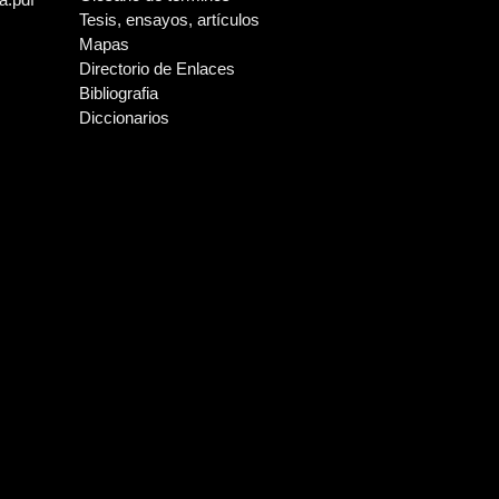
Tesis, ensayos, artículos
ray
timonio de un cacique mapuche
Mapas
Directorio de Enlaces
Bibliografia
Diccionarios