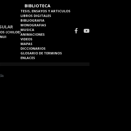
BIBLIOTECA
TESIS, ENSAYOS Y ARTICULOS
LIBROS DIGITALES
BIBLIOGRAFIA
MONOGRAFIAS
SULAR
MUSICA
OS (CHILOE)
ANIMACIONES
 NUI
VIDEOS
MAPAS
DICCIONARIOS
GLOSARIO DE TERMINOS
ENLACES
da
rio (sust.)