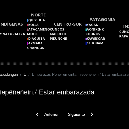
NORTE
PATAGONIA
QUECHUA
INDÍGENAS
CENTRO-SUR
KOLLA
YAGAN
IN
ATACAMEÑO
CUNCOS
AONIKENK
CUNC
Y NATURALEZA
MOLLE
MAPUCHE
CHONOS
RAPA
DIAGUITA
PIKUNCHE
KAWÉSQAR
AYMARA
SELK´NAM
CHANGOS
Mapudungun
E
Embarazar. Poner en cinta: niepëñeñein./ Estar embaraza
niepëñeñein./ Estar embarazada
Previous article: Elocuente (adj.). Orador. Parlamenta
Next article: Embarrarse
Anterior
Siguiente