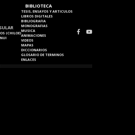
BIBLIOTECA
TESIS, ENSAYOS Y ARTICULOS
LIBROS DIGITALES
BIBLIOGRAFIA
MONOGRAFIAS
SULAR
MUSICA
OS (CHILOE)
ANIMACIONES
 NUI
VIDEOS
MAPAS
DICCIONARIOS
GLOSARIO DE TERMINOS
ENLACES