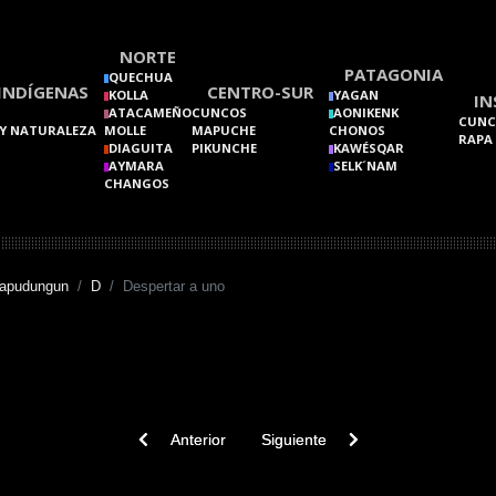
NORTE
PATAGONIA
QUECHUA
INDÍGENAS
CENTRO-SUR
KOLLA
YAGAN
IN
ATACAMEÑO
CUNCOS
AONIKENK
CUNC
Y NATURALEZA
MOLLE
MAPUCHE
CHONOS
RAPA
DIAGUITA
PIKUNCHE
KAWÉSQAR
AYMARA
SELK´NAM
CHANGOS
Mapudungun
D
Despertar a uno
Previous article: Despejar. Desocupar
Next article: Despiojar a otro
Anterior
Siguiente