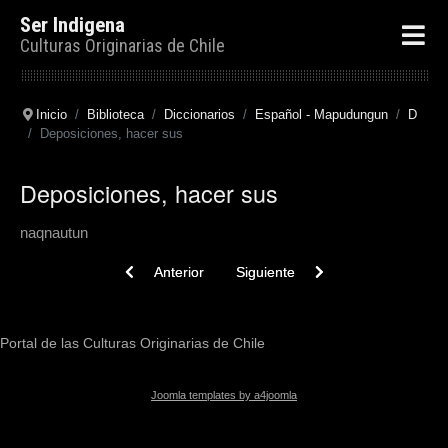
Ser Indigena
Culturas Originarias de Chile
Inicio
Biblioteca
Diccionarios
Español - Mapudungun
D
Deposiciones, hacer sus
Deposiciones, hacer sus
naqnautun
Previous article: Deplorar algo
Next article: Depresión, la. El Valle.
Anterior
Siguiente
Portal de las Culturas Originarias de Chile
Joomla templates by a4joomla