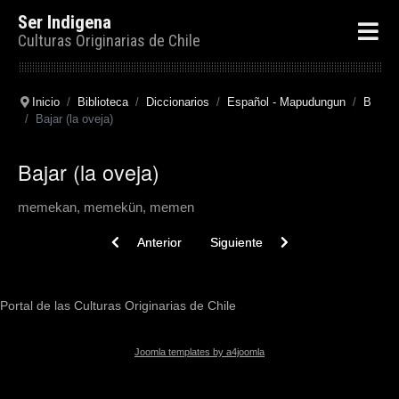
Ser Indigena
Culturas Originarias de Chile
Inicio
Biblioteca
Diccionarios
Español - Mapudungun
B
Bajar (la oveja)
Bajar (la oveja)
memekan, memekün, memen
Previous article: Bajo. Confluencia de varios arroyos
Next article: Bajar
Anterior
Siguiente
Portal de las Culturas Originarias de Chile
Joomla templates by a4joomla