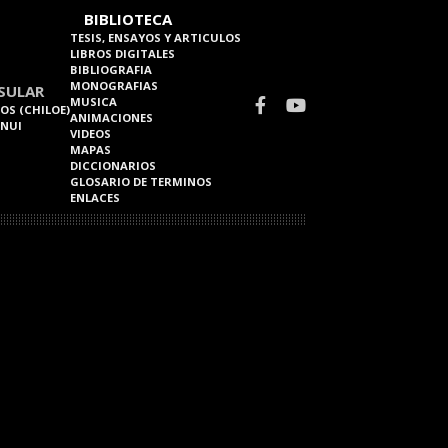
BIBLIOTECA
TESIS, ENSAYOS Y ARTICULOS
LIBROS DIGITALES
BIBLIOGRAFIA
MONOGRAFIAS
SULAR
MUSICA
OS (CHILOE)
ANIMACIONES
 NUI
VIDEOS
MAPAS
DICCIONARIOS
GLOSARIO DE TERMINOS
ENLACES