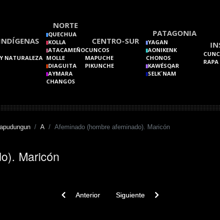
NORTE
PATAGONIA
QUECHUA
INDÍGENAS
CENTRO-SUR
KOLLA
YAGAN
IN
ATACAMEÑO
CUNCOS
AONIKENK
CUNC
Y NATURALEZA
MOLLE
MAPUCHE
CHONOS
RAPA
DIAGUITA
PIKUNCHE
KAWÉSQAR
AYMARA
SELK´NAM
CHANGOS
Mapudungun
A
Afeminado (hombre afeminado). Maricón
o). Maricón
Previous article: Afectos
Next article: Afianzar. Afirmar
Anterior
Siguiente