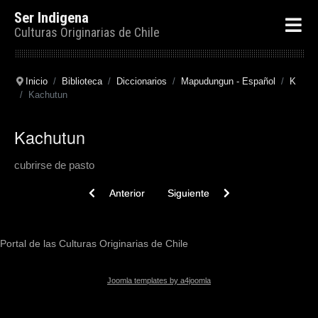
Ser Indigena
Culturas Originarias de Chile
Inicio
Biblioteca
Diccionarios
Mapudungun - Español
K
Kachutun
Kachutun
cubrirse de pasto
Previous article: Kachu
Next article: Kadef. Kadeltu
Anterior
Siguiente
Portal de las Culturas Originarias de Chile
Joomla templates by a4joomla