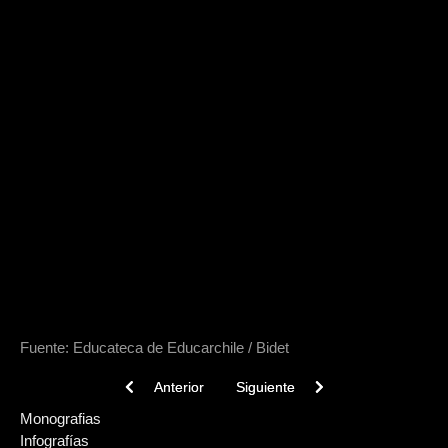
Fuente: Educateca de Educarchile / Bidet
Previous article: Viviendas del Norte Grande
Next article: Changos - Construció
Anterior
Siguiente
Monografias
Infografías