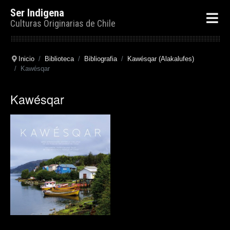
Ser Indigena
Culturas Originarias de Chile
Inicio
Biblioteca
Bibliografia
Kawésqar (Alakalufes)
Kawésqar
Kawésqar