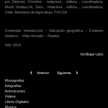
por Gleisner, Christine , redactora , editora , coordinadora,
Montt Strabucchi, Sara , redactora , editora , coordinadora,
Chile. Ministerio de Agricultura. FUCOA
Contenido: Introducción -- Ubicación geográfica -- Contexto
histórico -- Vida nómade -- Relatos.
Año: 2014
Ver/Bajar Libro
Previous article: Léxico Kawésqar- Español, Español 
Next article: Kawésqar (2)
Anterior
Siguiente
Monografias
Infografías
Animaciones
Videos
Libros Digitales
Musica