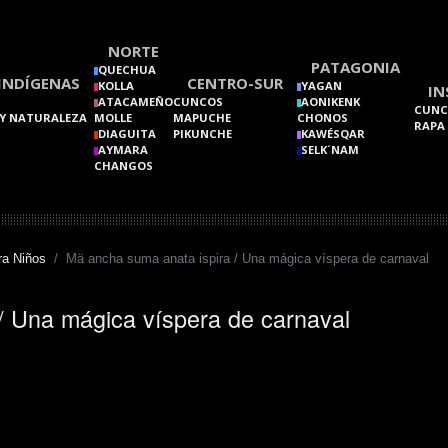
NORTE
PATAGONIA
QUECHUA
INDÍGENAS
CENTRO-SUR
KOLLA
YAGAN
IN
ATACAMEÑO
CUNCOS
AONIKENK
CUNC
Y NATURALEZA
MOLLE
MAPUCHE
CHONOS
RAPA
DIAGUITA
PIKUNCHE
KAWÉSQAR
AYMARA
SELK´NAM
CHANGOS
ra Niños
Mä ancha suma anata ispira / Una mágica víspera de carnaval
/ Una mágica víspera de carnaval