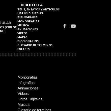
BIBLIOTECA
TESIS, ENSAYOS Y ARTICULOS
LIBROS DIGITALES
BIBLIOGRAFIA
MONOGRAFIAS
SULAR
MUSICA
OS (CHILOE)
ANIMACIONES
 NUI
VIDEOS
MAPAS
DICCIONARIOS
GLOSARIO DE TERMINOS
ENLACES
Monografias
Infografías
Animaciones
Videos
Libros Digitales
Musica
Glosario de terminos