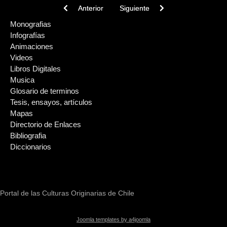
Previous article: Capitulo de Libro: ÚLTIMOS. CA
Next article: Sitio Web: Lenguas y
Anterior
Siguiente
Monografias
Infografías
Animaciones
Videos
Libros Digitales
Musica
Glosario de terminos
Tesis, ensayos, artículos
Mapas
Directorio de Enlaces
Bibliografia
Diccionarios
Portal de las Culturas Originarias de Chile
Joomla templates by a4joomla