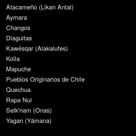
Atacameño (Likan Antai)
Aymara
Changos
Diaguitas
Kawésqar (Alakalufes)
Kolla
Mapuche
Pueblos Originarios de Chile
Quechua
Rapa Nui
Selk'nam (Onas)
Yagan (Yámana)