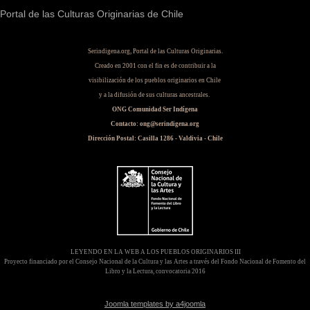
Portal de las Culturas Originarias de Chile
Serindigena.org, Portal de las Culturas Originarias.
Creado en 2001 con el fin es de contribuir a la
visibilización de los pueblos originarios en Chile
y a la difusión de sus culturas ancestrales.
ONG Comunidad Ser Indígena
Contacto: ong@serindigena.org
Dirección Postal: Casilla 1286 - Valdivia - Chile
LEYENDO EN LA WEB A LOS PUEBLOS ORIGINARIOS III
Proyecto financiado por el Consejo Nacional de la Cultura y las Artes a través del Fondo Nacional de Fomento del
Libro y la Lectura, convocatoria 2016
Joomla templates by a4joomla