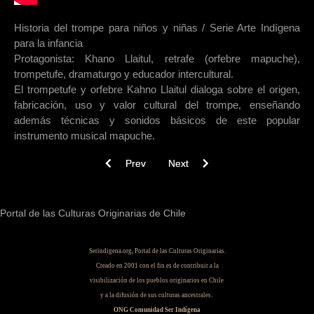
Historia del trompe para niños y niñas / Serie Arte Indígena
para la infancia
Protagonista: Khano Llaitul, retrafe (orfebre mapuche),
trompetufe, dramaturgo y educador intercultural.
El trompetufe y orfebre Kahno Llaitul dialoga sobre el origen,
fabricación, uso y valor cultural del trompe, enseñando
además técnicas y sonidos básicos de este popular
instrumento musical mapuche.
Previous article: Cantos mapuche para niñas y n
Next article: Los Precolombinos
Prev
Next
Portal de las Culturas Originarias de Chile
Serindigena.org, Portal de las Culturas Originarias.
Creado en 2001 con el fin es de contribuir a la
visibilización de los pueblos originarios en Chile
y a la difusión de sus culturas ancestrales.
ONG Comunidad Ser Indígena