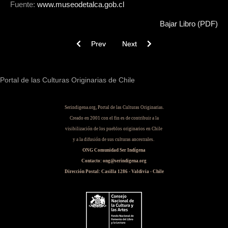
Fuente:
www.museodetalca.gob.cl
Bajar Libro (PDF)
Previous article: Chile en la Era del Hielo
Next article: Voces indigenas del
Prev
Next
Portal de las Culturas Originarias de Chile
Serindigena.org, Portal de las Culturas Originarias.
Creado en 2001 con el fin es de contribuir a la
visibilización de los pueblos originarios en Chile
y a la difusión de sus culturas ancestrales.
ONG Comunidad Ser Indígena
Contacto: ong@serindigena.org
Dirección Postal: Casilla 1286 - Valdivia - Chile