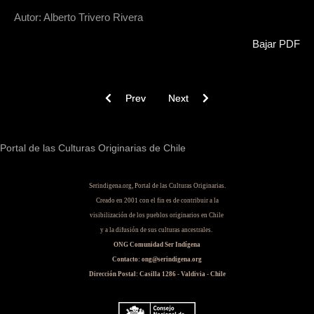
Autor: Alberto Trivero Rivera
Bajar PDF
Previous article: Los chonos : itinerario y acultur
Next article: Aau, el secreto de lo
Prev
Next
Portal de las Culturas Originarias de Chile
Serindigena.org, Portal de las Culturas Originarias.
Creado en 2001 con el fin es de contribuir a la
visibilización de los pueblos originarios en Chile
y a la difusión de sus culturas ancestrales.
ONG Comunidad Ser Indígena
Contacto: ong@serindigena.org
Dirección Postal: Casilla 1286 - Valdivia - Chile