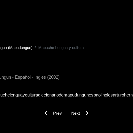
ngua (Mapudungun)
Mapuche Lengua y cultura.
ngun - Español - Ingles (2002)
uchelenguayculturadiccionariodemapudungunespaolinglesarturohern
Previous article: Diccionario ilustrado de la le
Next article: Diccionario Lingüíst
Prev
Next