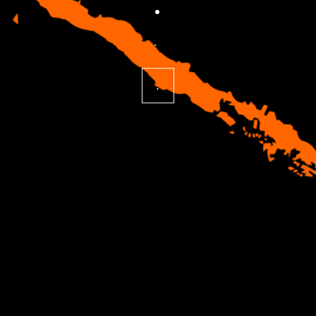
.
.
.