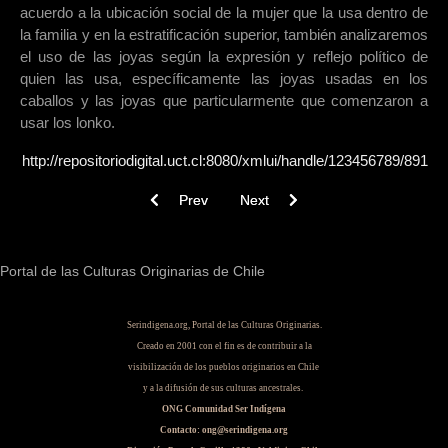
acuerdo a la ubicación social de la mujer que la usa dentro de
la familia y en la estratificación superior, también analizaremos
el uso de las joyas según la expresión y reflejo político de
quien las usa, específicamente las joyas usadas en los
caballos y las joyas que particularmente que comenzaron a
usar los lonko.
http://repositoriodigital.uct.cl:8080/xmlui/handle/123456789/891
Previous article: Programas de estudio sector
Next article: Telar Mapuche de pies
Prev
Next
Portal de las Culturas Originarias de Chile
Serindigena.org, Portal de las Culturas Originarias.
Creado en 2001 con el fin es de contribuir a la
visibilización de los pueblos originarios en Chile
y a la difusión de sus culturas ancestrales.
ONG Comunidad Ser Indígena
Contacto: ong@serindigena.org