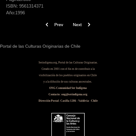
ISBN:
9561314371
Año:
1996
Previous article: Culturas indígenas de Chile : u
Next article: Prehistoria y etnologí
Prev
Next
Portal de las Culturas Originarias de Chile
Serindigena.org, Portal de las Culturas Originarias.
Creado en 2001 con el fin es de contribuir a la
visibilización de los pueblos originarios en Chile
y a la difusión de sus culturas ancestrales.
ONG Comunidad Ser Indígena
Contacto: ong@serindigena.org
Dirección Postal: Casilla 1286 - Valdivia - Chile