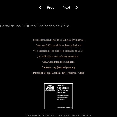
Previous article: Memoria olvidada : historia de 
Next article: Aborígenes chilenos a
Prev
Next
Portal de las Culturas Originarias de Chile
Serindigena.org, Portal de las Culturas Originarias.
Creado en 2001 con el fin es de contribuir a la
visibilización de los pueblos originarios en Chile
y a la difusión de sus culturas ancestrales.
ONG Comunidad Ser Indígena
Contacto: ong@serindigena.org
Dirección Postal: Casilla 1286 - Valdivia - Chile
LEYENDO EN LA WEB A LOS PUEBLOS ORIGINARIOS III