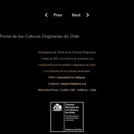
Previous article: Viajeros en Tierras Mapuches
Next article: Zomo newen : relat
Prev
Next
Portal de las Culturas Originarias de Chile
Serindigena.org, Portal de las Culturas Originarias.
Creado en 2001 con el fin es de contribuir a la
visibilización de los pueblos originarios en Chile
y a la difusión de sus culturas ancestrales.
ONG Comunidad Ser Indígena
Contacto: ong@serindigena.org
Dirección Postal: Casilla 1286 - Valdivia - Chile