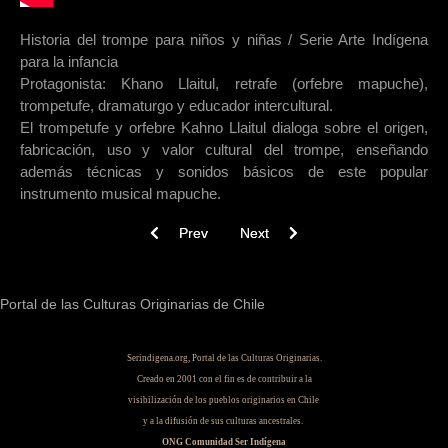
Historia del trompe para niños y niñas / Serie Arte Indígena
para la infancia
Protagonista: Khano Llaitul, retrafe (orfebre mapuche),
trompetufe, dramaturgo y educador intercultural.
El trompetufe y orfebre Kahno Llaitul dialoga sobre el origen,
fabricación, uso y valor cultural del trompe, enseñando
además técnicas y sonidos básicos de este popular
instrumento musical mapuche.
Previous article: Cantos mapuche para niñas y n
Next article: Los Precolombinos
Prev
Next
Portal de las Culturas Originarias de Chile
Serindigena.org, Portal de las Culturas Originarias.
Creado en 2001 con el fin es de contribuir a la
visibilización de los pueblos originarios en Chile
y a la difusión de sus culturas ancestrales.
ONG Comunidad Ser Indígena